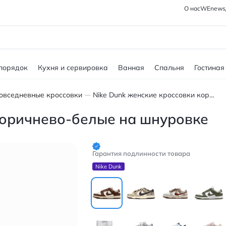
О нас
WEnews
 порядок
Кухня и сервировка
Ванная
Спальня
Гостиная
овседневные кроссовки
Nike Dunk женские кроссовки коричнево-белые на шнуровке
коричнево-белые на шнуровке
Гарантия подлинности товара
Nike Dunk