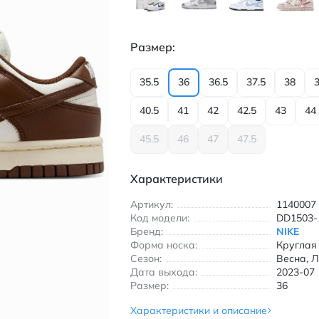
Размер:
35.5
36
36.5
37.5
38
3
40.5
41
42
42.5
43
44
45.5
46
47
47.5
Характеристики
Артикул:
1140007
Код модели:
DD1503-
Бренд:
NIKE
Форма носка:
Круглая
Сезон:
Весна, Л
Дата выхода:
2023-07
Размер:
36
Характеристики и описание