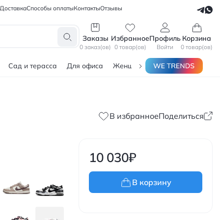
Доставка
Способы оплаты
Контакты
Отзывы
СЕЛЛЕРАМ
БЛОГЕРАМ
Заказы
Избранное
Профиль
Корзина
0 заказ(ов)
0 товар(ов)
Войти
0 товар(ов)
Сад и терасса
Для офиса
Женщинам
Мужчинам
Тов
В избранное
Поделиться
10 030
₽
В корзину