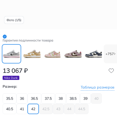
Фото (1/5)
Гарантия подлинности товара
+757
13 067
₽
Nike Dunk
Размер:
Таблица размеров
35.5
36
36.5
37.5
38
38.5
39
40
40.5
41
42
42.5
43
44
44.5