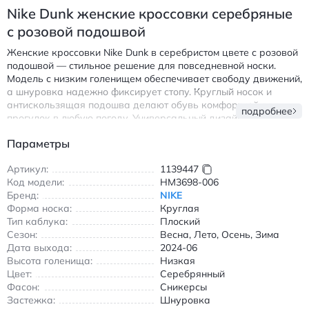
Nike Dunk женские кроссовки серебряные
с розовой подошвой
Женские кроссовки Nike Dunk в серебристом цвете с розовой
подошвой — стильное решение для повседневной носки.
Модель с низким голенищем обеспечивает свободу движений,
а шнуровка надежно фиксирует стопу. Круглый носок и
антискользящая подошва делают обувь комфортной для
подробнее
прогулок в любую погоду. Универсальный дизайн подходит
для всех сезонов, сочетаясь с джинсами, шортами или
Параметры
спортивными брюками.
Кроссовки выполнены в классическом стиле с акцентом на
Артикул:
1139447
качество материалов. Серебристый верх с металлическим
Код модели:
HM3698-006
отливом и розовая подошва создают современный образ,
Бренд:
NIKE
который подчеркнет вашу индивидуальность. Легкая
Форма носка:
Круглая
конструкция и продуманная амортизация обеспечивают
Тип каблука:
Плоский
комфорт даже при длительной носке. Идеальный выбор для
Сезон:
Весна, Лето, Осень, Зима
тех, кто ценит сочетание спортивного стиля и повседневной
Дата выхода:
2024-06
практичности.
Высота голенища:
Низкая
Цвет:
Серебрянный
Найк Дунк женские кроссовки серебряные с розовой
Фасон:
Сникерсы
подошвой
Застежка:
Шнуровка