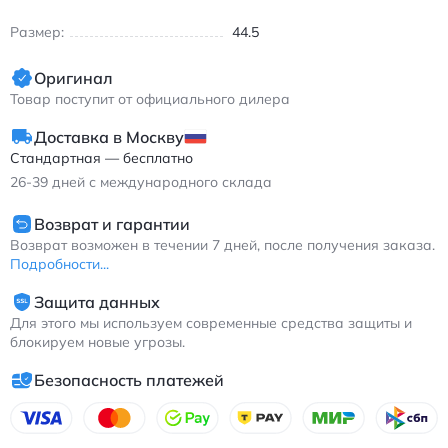
Особенности модели:
Размер:
44.5
Повседневный стиль для любого образа
Оригинал
Надежная шнуровка и удобная посадка
Товар поступит от официального дилера
Белый цвет, который легко сочетается с одеждой
Универсальная сезонность — подходит для весны, лета,
Доставка в Москву
осени и зимы
Стандартная — бесплатно
Найк EBERNON Low кроссовки повседневные белые с
26-39
дней с международного склада
шнуровкой
Возврат и гарантии
Возврат возможен в течении 7 дней, после получения заказа.
Подробности...
Защита данных
Для этого мы используем современные средства защиты и
блокируем новые угрозы.
Безопасность платежей