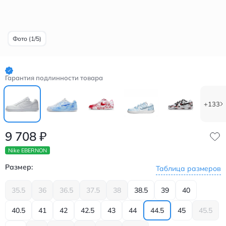
Фото (1/5)
Гарантия подлинности товара
+133
9 708
₽
Nike EBERNON
Размер:
Таблица размеров
35.5
36
36.5
37.5
38
38.5
39
40
40.5
41
42
42.5
43
44
44.5
45
45.5