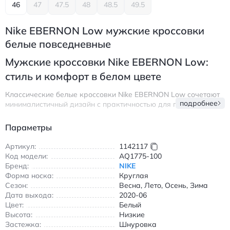
46
47
47.5
48
48.5
49.5
Nike EBERNON Low мужские кроссовки
белые повседневные
Мужские кроссовки Nike EBERNON Low:
стиль и комфорт в белом цвете
Классические белые кроссовки Nike EBERNON Low сочетают
подробнее
минималистичный дизайн с практичностью для повседневной
носки. Модель выполнена из гладкой кожи с аккуратной
прострочкой, что обеспечивает долговечность и эстетичный
Параметры
внешний вид. Круглый носок и шнуровка гарантируют
удобную посадку, а резиновая подошва с нескользящим
Артикул:
1142117
покрытием обеспечивает надежное сцепление в любых
Код модели:
AQ1775-100
условиях.
Бренд:
NIKE
Форма носка:
Круглая
Эти кроссовки подходят для всех сезонов благодаря
Сезон:
Весна, Лето, Осень, Зима
универсальному дизайну и качественным материалам. Их
Дата выхода:
2020-06
можно носить как с джинсами и шортами в теплое время
Цвет:
Белый
года, так и с брюками в прохладную погоду. Легкая
Высота:
Низкие
конструкция делает их идеальным выбором для прогулок,
Застежка:
Шнуровка
поездок в город или занятий спортом в свободное время.