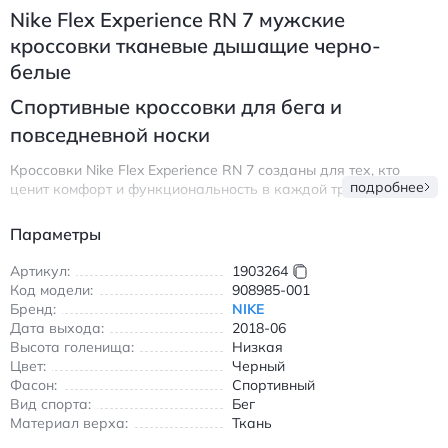
Nike Flex Experience RN 7 мужские
кроссовки тканевые дышащие черно-
белые
Спортивные кроссовки для бега и
повседневной носки
Кроссовки Nike Flex Experience RN 7 созданы для тех, кто
подробнее
ценит комфорт и функциональность в каждой тренировке.
Тканевый верх обеспечивает отличную
воздухопроницаемость, позволяя ногам дышать даже во
Параметры
время интенсивных занятий. Амортизирующая подошва мягко
поглощает ударные нагрузки, делая каждый шаг легким и
Артикул:
1903264
безопасным для суставов.
Код модели:
908985-001
Бренд:
NIKE
Модель сочетает в себе стиль и практичность: черно-белая
Дата выхода:
2018-06
цветовая гамма подходит как для спортивных занятий, так и
Высота голенища:
Низкая
для прогулок в городе. Низкий профиль обеспечивает
Цвет:
Черный
свободу движений, а эргономичная форма повторяет
Фасон:
Спортивный
естественные изгибы стопы. Прочная резиновая подошва
Вид спорта:
Бег
гарантирует надежное сцепление с любой поверхностью —
Материал верха:
Ткань
от беговой дорожки до асфальта.