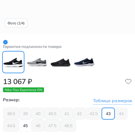
Фото (1/4)
Гарантия подлинности товара
13 067
₽
Nike Flex Experience RN
Размер:
Таблица размеров
38.5
39
40
40.5
41
42
42.5
43
44
44.5
45
46
47.5
48.5