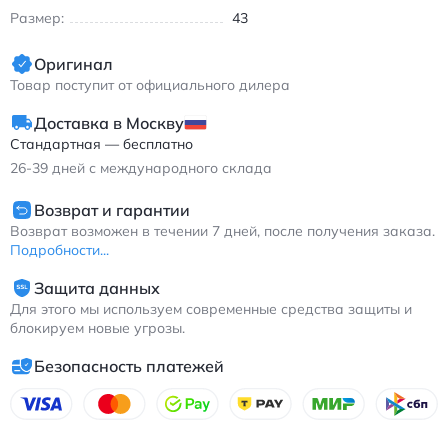
Идеальный выбор для бегунов-любителей и тех, кто ищет
Размер:
43
удобную обувь на каждый день. Легкие, износостойкие и
быстросохнущие, эти кроссовки станут вашим надежным
Оригинал
спутником в активной жизни.
Товар поступит от официального дилера
Найк Flex Experience RN 7 мужские кроссовки тканевые
дышащие черно-белые
Доставка в Москву
Стандартная — бесплатно
26-39
дней с международного склада
Возврат и гарантии
Возврат возможен в течении 7 дней, после получения заказа.
Подробности...
Защита данных
Для этого мы используем современные средства защиты и
блокируем новые угрозы.
Безопасность платежей