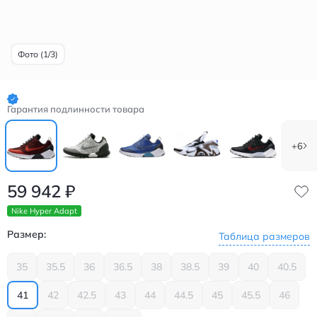
Фото (1/3)
Гарантия подлинности товара
+6
59 942
₽
Nike Hyper Adapt
Размер:
Таблица размеров
35
35.5
36
36.5
38
38.5
39
40
40.5
41
42
42.5
43
44
44.5
45
45.5
46