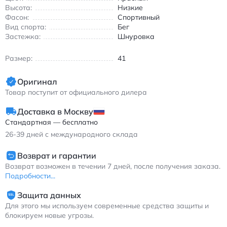
низкий профиль обеспечивают комфорт при движении, а
Высота:
Низкие
система автоматической фиксации позволяет быстро
Фасон:
Спортивный
настроить обувь под форму стопы. Подходит для всех
Вид спорта:
Бег
сезонов благодаря продуманной вентиляции и износостойким
Застежка:
Шнуровка
материалам.
Идеальный выбор для тех, кто ценит инновации и комфорт в
Размер:
41
каждой детали. Кроссовки легко комбинируются с джинсами,
спортивными штанами или легкими брюками, создавая
Оригинал
современный образ для города или тренировок.
Товар поступит от официального дилера
Найк Хайпер Адапт мужские кроссовки комфортные с
амортизацией красно-черные
Доставка в Москву
Стандартная — бесплатно
26-39
дней с международного склада
Возврат и гарантии
Возврат возможен в течении 7 дней, после получения заказа.
Подробности...
Защита данных
Для этого мы используем современные средства защиты и
блокируем новые угрозы.