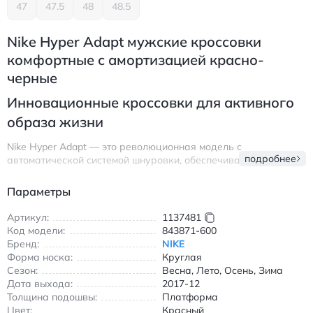
47
47.5
48
48.5
Nike Hyper Adapt мужские кроссовки
комфортные с амортизацией красно-
черные
Инновационные кроссовки для активного
образа жизни
Nike Hyper Adapt — это революционная модель с
подробнее
автоматической системой шнуровки, обеспечивающая
идеальную посадку в течение всего дня. Кроссовки
выполнены из высококачественного текстиля с
Параметры
синтетическими вставками, что делает их легкими и
дышащими. Резиновая подошва с технологией амортизации
Артикул:
1137481
обеспечивает надежное сцепление с любой поверхностью и
Код модели:
843871-600
поглощает ударные нагрузки при беге или длительной
Бренд:
NIKE
ходьбе.
Форма носка:
Круглая
Сезон:
Весна, Лето, Осень, Зима
Дизайн в красно-черной цветовой гамме сочетает
Дата выхода:
2017-12
спортивный характер и стильный внешний вид, делая обувь
Толщина подошвы:
Платформа
универсальной для повседневной носки. Круглый носок и
Цвет:
Красный