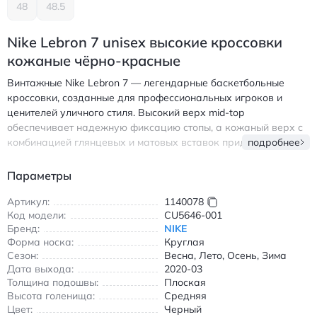
48
48.5
Nike Lebron 7 unisex высокие кроссовки
кожаные чёрно-красные
Винтажные Nike Lebron 7 — легендарные баскетбольные
кроссовки, созданные для профессиональных игроков и
ценителей уличного стиля. Высокий верх mid-top
обеспечивает надежную фиксацию стопы, а кожаный верх с
комбинацией глянцевых и матовых вставок придает модели
подробнее
элегантный вид. Красно-желтый логотип Swoosh и фирменная
подошва с прозрачными элементами создают узнаваемый
Параметры
образ. Воздухопроницаемая конструкция и амортизирующая
подошва Air Sole обеспечивают комфорт при длительной
Артикул:
1140078
Код модели:
CU5646-001
носке. Кроссовки подходят для тренировок, игр и
Бренд:
NIKE
повседневного использования в любое время года благодаря
Форма носка:
Круглая
универсальному дизначению и износостойким материалам.
Сезон:
Весна, Лето, Осень, Зима
Противоскользящая резиновая подошва гарантирует
Дата выхода:
2020-03
безопасность на любой поверхности. Найк Леброн 7 высокие
Толщина подошвы:
Плоская
кроссовки кожаные чёрно-красные для баскетбола и
Высота голенища:
Средняя
повседневной носки
Цвет:
Черный