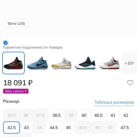
Фото (1/5)
Гарантия подлинности товара
+10
18 091
₽
Nike Lebron 7
Размер:
Таблица размеров
35.5
36
37.5
38.5
39
40
40.5
41
42
42.5
43
44
44.5
45
45.5
46
47
47.5