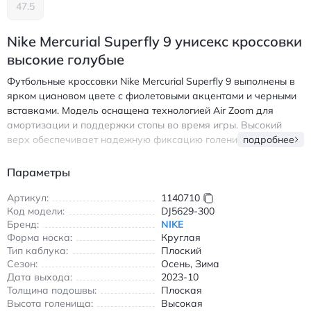
47.5
Nike Mercurial Superfly 9 унисекс кроссовки
высокие голубые
Футбольные кроссовки Nike Mercurial Superfly 9 выполнены в
ярком циановом цвете с фиолетовыми акцентами и черными
вставками. Модель оснащена технологией Air Zoom для
амортизации и поддержки стопы во время игры. Высокий
верх обеспечивает надежную фиксацию голени, а
подробнее
композитный материал верха сочетает легкость и прочность.
Антискользящая подошва с шипами TF оптимизирована для
Параметры
игры на твердом грунте и искусственной траве.
Износостойкие элементы в зонах повышенной нагрузки
Артикул:
1140710
Код модели:
DJ5629-300
продлевают срок службы обуви. Подходит для осенне-
Бренд:
NIKE
зимнего сезона благодаря утепленной конструкции и защите
Форма носка:
Круглая
от влаги. Идеальный выбор для игроков, ценящих скорость и
Тип каблука:
Плоский
маневренность на поле. Найк Меркуриал Суперфлай 9
Сезон:
Осень, Зима
кроссовки высокие голубые для футбола с технологией Air
Дата выхода:
2023-10
Zoom
Толщина подошвы:
Плоская
Высота голенища:
Высокая