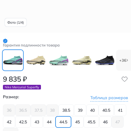
Фото (1/4)
Гарантия подлинности товара
+36
9 835
₽
Nike Mercurial Superfly
Размер:
Таблица размеров
36
36.5
37.5
38
38.5
39
40
40.5
41
42
42.5
43
44
44.5
45
45.5
46
47