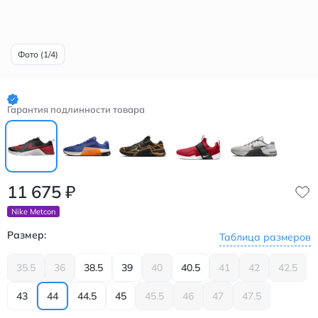
Фото (1/4)
Гарантия подлинности товара
11 675
₽
Nike Metcon
Размер:
Таблица размеров
35.5
36
38.5
39
40
40.5
41
42
42.5
43
44
44.5
45
45.5
46
47
47.5