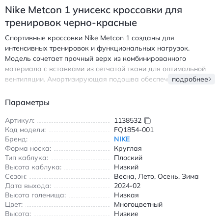
Nike Metcon 1 унисекс кроссовки для
тренировок черно-красные
Спортивные кроссовки Nike Metcon 1 созданы для
интенсивных тренировок и функциональных нагрузок.
Модель сочетает прочный верх из комбинированного
материала с вставками из сетчатой ткани для оптимальной
вентиляции. Амортизирующая подошва обеспечивает
подробнее
надежное сцепление и стабильность при выполнении
упражнений. Антискользящие элементы и износостойкие
Параметры
вставки продлевают срок службы обуви. Черно-красная
расцветка подчеркивает спортивный стиль, а шнуровка
Артикул:
1138532
Код модели:
FQ1854-001
гарантирует плотную посадку. Идеально подходят для
Бренд:
NIKE
кроссфита, тяжелой атлетики и повседневной носки
Форма носка:
Круглая
благодаря универсальному дизайну. Легкая конструкция и
Тип каблука:
Плоский
эргономичная форма носка обеспечивают комфорт даже при
Высота каблука:
Низкий
длительном использовании. Подошва с рифлением
Сезон:
Весна, Лето, Осень, Зима
предотвращает скольжение на различных поверхностях, а
Дата выхода:
2024-02
внутренняя часть обуви выполнена из дышащих материалов
Высота голенища:
Низкая
для поддержания оптимального микроклимата стопы. Найк
Цвет:
Многоцветный
Меткон 1 кроссовки для тренировок черно-красные с
Высота:
Низкие