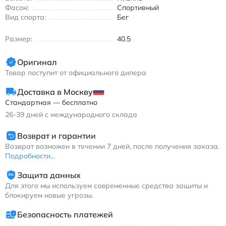
легких в линейке для марафонских дистанций. Резиновая
Фасон:
Спортивный
подошва с профилем для бега по асфальту и беговым
Вид спорта:
Бег
дорожкам обеспечивает надежное сцепление даже в
условиях повышенной влажности.
Размер:
40.5
Идеально подходят для ежедневных тренировок,
соревнований и повседневной носки благодаря
Оригинал
универсальному дизайну. Подходят как для мужчин, так и
Товар поступит от официального дилера
для женщин благодаря унисекс-конструкции.
Найк Пегас 37 спортивные кроссовки для марафона с
Доставка в Москву
амортизацией Zoom Air белые с радужной вставкой
Стандартная — бесплатно
26-39
дней с международного склада
Возврат и гарантии
Возврат возможен в течении 7 дней, после получения заказа.
Подробности...
Защита данных
Для этого мы используем современные средства защиты и
блокируем новые угрозы.
Безопасность платежей