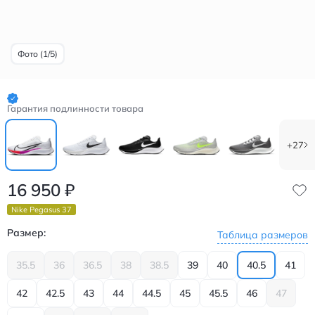
Фото (1/5)
Гарантия подлинности товара
+27
16 950
₽
Nike Pegasus 37
Размер:
Таблица размеров
35.5
36
36.5
38
38.5
39
40
40.5
41
42
42.5
43
44
44.5
45
45.5
46
47