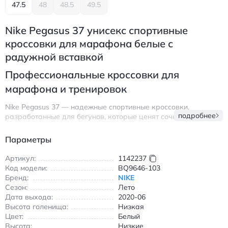
47.5
48
48.5
49.5
Nike Pegasus 37 унисекс спортивные
кроссовки для марафона белые с
радужной вставкой
Профессиональные кроссовки для
марафона и тренировок
Nike Pegasus 37 — надежные спортивные кроссовки,
подробнее
разработанные для бегунов, которые ценят сочетание
комфорта и технологичности. Модель выполнена в белом
цвете с яркой радужной вставкой на подошве, что придает
Параметры
ей современный и динамичный вид. Верх из дышащего
текстиля обеспечивает оптимальную вентиляцию во время
Артикул:
1142237
интенсивных тренировок, а низкий крой гарантирует свободу
Код модели:
BQ9646-103
движений без ограничений.
Бренд:
NIKE
Сезон:
Лето
Ключевая особенность — инновационная амортизация Zoom
Дата выхода:
2020-06
Air и React в подошве, которая поглощает ударные нагрузки
Высота голенища:
Низкая
и возвращает энергию при каждом шаге. Вес кроссовок
Цвет:
Белый
составляет всего 246,75 г, что делает их одними из самых
Высота:
Низкие