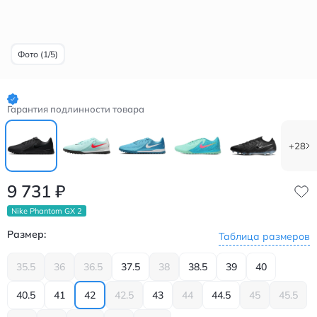
Фото (1/5)
Гарантия подлинности товара
+28
9 731
₽
Nike Phantom GX 2
Размер:
Таблица размеров
35.5
36
36.5
37.5
38
38.5
39
40
40.5
41
42
42.5
43
44
44.5
45
45.5