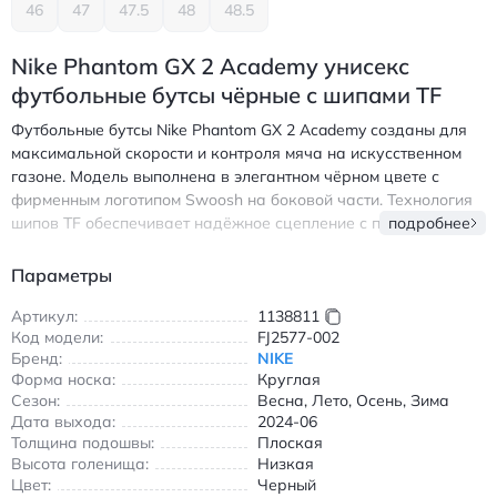
46
47
47.5
48
48.5
Nike Phantom GX 2 Academy унисекс
футбольные бутсы чёрные с шипами TF
Футбольные бутсы Nike Phantom GX 2 Academy созданы для
максимальной скорости и контроля мяча на искусственном
газоне. Модель выполнена в элегантном чёрном цвете с
фирменным логотипом Swoosh на боковой части. Технология
шипов TF обеспечивает надёжное сцепление с поверхностью,
подробнее
а анатомическая форма носка позволяет сохранять точность
ударов. Лёгкая и дышащая верхняя часть обеспечивает
Параметры
комфорт даже в интенсивных тренировках. Подошва с
резиновыми шипами гарантирует стабильность при резких
Артикул:
1138811
Код модели:
FJ2577-002
поворотах и ускорениях. Идеальный выбор для игроков,
Бренд:
NIKE
ценящих сочетание стиля и функциональности. Бутсы
Форма носка:
Круглая
подходят для использования в любое время года благодаря
Сезон:
Весна, Лето, Осень, Зима
универсальному дизайну и прочным материалам. Найк
Дата выхода:
2024-06
Фантом ДжИ Икс 2 Академи унисекс футбольные бутсы
Толщина подошвы:
Плоская
чёрные с шипами для искусственного газона.
Высота голенища:
Низкая
Цвет:
Черный