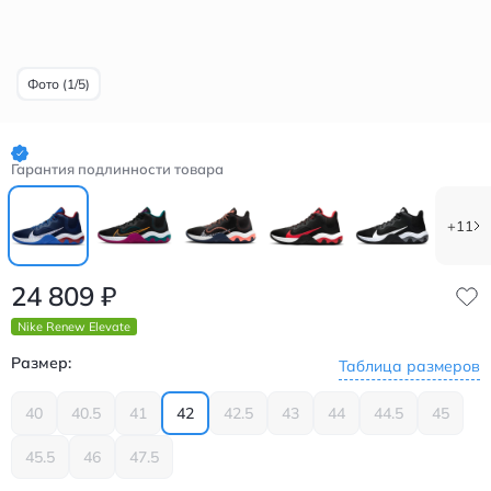
Фото (1/5)
Гарантия подлинности товара
+11
24 809
₽
Nike Renew Elevate
Размер:
Таблица размеров
40
40.5
41
42
42.5
43
44
44.5
45
45.5
46
47.5