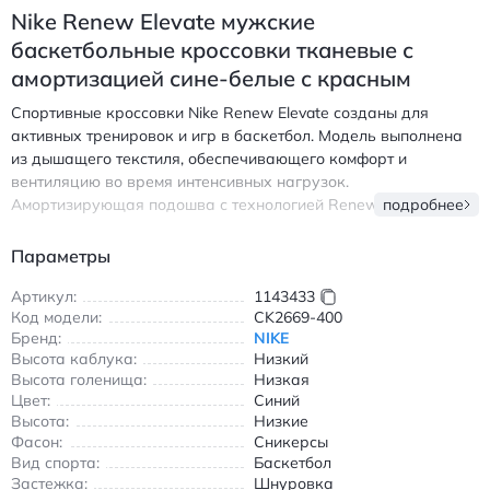
Nike Renew Elevate мужские
баскетбольные кроссовки тканевые с
амортизацией сине-белые с красным
Спортивные кроссовки Nike Renew Elevate созданы для
активных тренировок и игр в баскетбол. Модель выполнена
из дышащего текстиля, обеспечивающего комфорт и
вентиляцию во время интенсивных нагрузок.
Амортизирующая подошва с технологией Renew поглощает
подробнее
удары и возвращает энергию при каждом шаге, что особенно
важно для прыжков и резких движений на площадке.
Параметры
Прочная резиновая подметка с рисунком протектора
гарантирует надежное сцепление с поверхностью, а
Артикул:
1143433
Код модели:
CK2669-400
шнуровка обеспечивает плотную посадку. Дизайн в сине-
Бренд:
NIKE
белой гамме с красными акцентами сочетает спортивный
Высота каблука:
Низкий
стиль и функциональность. Внутренняя часть обуви
Высота голенища:
Низкая
дополнена мягкой подкладкой для дополнительного
Цвет:
Синий
комфорта. Идеальный выбор для баскетболистов, ценящих
Высота:
Низкие
сочетание технологий и эстетики. Найк Реню Элевейт
Фасон:
Сникерсы
баскетбольные кроссовки тканевые с амортизацией сине-
Вид спорта:
Баскетбол
белые с красным
Застежка:
Шнуровка