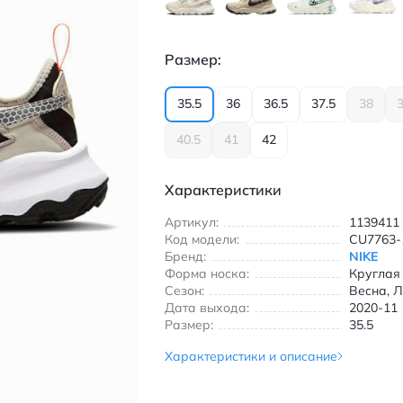
Размер:
35.5
36
36.5
37.5
38
3
40.5
41
42
Характеристики
Артикул:
1139411
Код модели:
CU7763-
Бренд:
NIKE
Форма носка:
Круглая
Сезон:
Весна, Л
Дата выхода:
2020-11
Размер:
35.5
Характеристики и описание