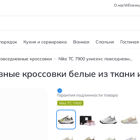
О нас
WEnews
 порядок
Кухня и сервировка
Ванная
Спальня
Гостиная
овседневные кроссовки
Nike TC 7900 унисекс повседневные кроссовки белые из ткани и синтетики
вные кроссовки белые из ткани 
Гарантия подлинности товара
Nike TC 7900