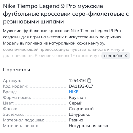
Nike Tiempo Legend 9 Pro мужские
футбольные кроссовки серо-фиолетовые с
резиновыми шипами
Мужские футбольные кроссовки Nike Tiempo Legend 9 Pro
созданы для игры на жестких и искусственных покрытиях.
Модель выполнена из натуральной кожи кенгуру,
обеспечивающей превосходную чувствительность к мячу и
долговечность. Резиновые шипы TF гарантируют надежное
подробнее
сцепление с поверхностью, а амортизирующая подошва
снижает нагрузку на суставы при беге и резких поворотах.
Параметры
Легкий вес и дышащая конструкция делают обувь
комфортной даже в интенсивных матчах. Круглый носок и
Артикул:
1254816
Код модели:
DA1192-017
шнуровка обеспечивают плотную посадку, а комбинация
Бренд:
NIKE
серого, фиолетового и белого цветов придает стильный вид.
Форма носка:
Круглая
Идеальный выбор для футболистов, ценящих сочетание
Цвет:
Серый
традиционного качества и современных технологий. Найк
Фасон:
Спортивный
Тьемпо Легенд 9 Про мужские футбольные кроссовки из
Застежка:
Шнуровка
натуральной кожи с резиновыми шипами для жесткой травы
Материал подошвы:
Резина
Материал верха:
Натуральная кожа