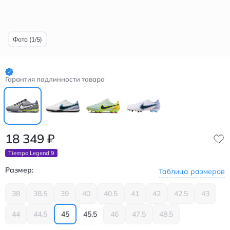
Фото (1/5)
Гарантия подлинности товара
18 349
₽
Tiempo Legend 9
Размер:
Таблица размеров
38
38.5
39
40
40.5
41
42
42.5
43
44
44.5
45
45.5
46
47.5
48.5