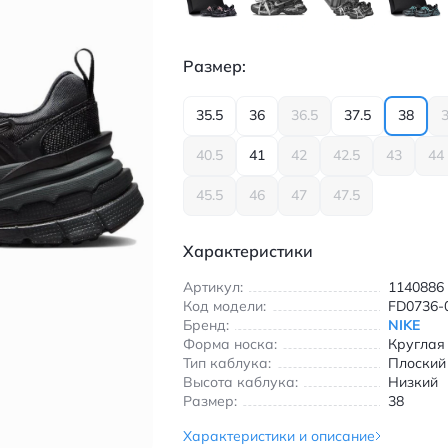
Размер:
35.5
36
36.5
37.5
38
3
40.5
41
42
42.5
43
44
45.5
46
47
47.5
Характеристики
Артикул:
1140886
Код модели:
FD0736-
Бренд:
NIKE
Форма носка:
Круглая
Тип каблука:
Плоский
Высота каблука:
Низкий
Размер:
38
Характеристики и описание