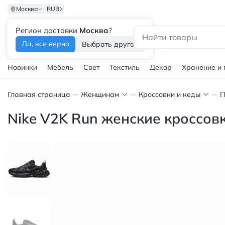
Москва
RUB
Регион доставки
Москва
?
Каталог
Да, все верно
Выбрать другой
Новинки
Мебель
Свет
Текстиль
Декор
Хранение и
Главная страница
Женщинам
Кроссовки и кеды
П
Nike V2K Run женские кроссовк