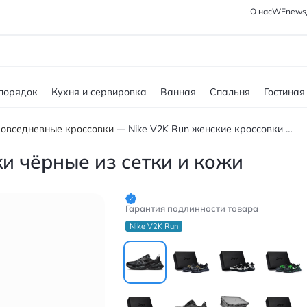
О нас
WEnews
 порядок
Кухня и сервировка
Ванная
Спальня
Гостиная
овседневные кроссовки
Nike V2K Run женские кроссовки чёрные из сетки и кожи
и чёрные из сетки и кожи
Гарантия подлинности товара
Nike V2K Run