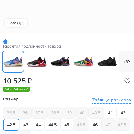
Фото (1/5)
Гарантия подлинности товара
+8
10 525
₽
Nike Witness 7
Размер:
Таблица размеров
35.5
36
37.5
38.5
39
40
40.5
41
42
42.5
43
44
44.5
45
45.5
46
47
47.5