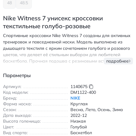
48
48.5
Nike Witness 7 унисекс кроссовки
текстильные голубо-розовые
Спортивные кроссовки Nike Witness 7 созданы для активных
тренировок и повседневной носки. Модель выполнена из
дышащего текстиля с ярким сочетанием голубого и розового
цветов, что делает её стильным выбором для любителей
баскетбола. Прочная подошва с резиновыми вставками
подробнее
обеспечивает надежное сцепление с любой поверхностью, а
амортизирующая система Air Sole поглощает ударные
Параметры
нагрузки при прыжках и резких движениях. Круглый носок и
шнуровка позволяют идеально зафиксировать стопу,
Артикул:
1140675
Код модели:
DM1122-400
обеспечивая комфорт даже в интенсивной игре. Благодаря
Бренд:
NIKE
универсальному дизайну и высокой износостойкости
Форма носка:
Круглая
кроссовки подойдут для занятий спортом, прогулок и
Сезон:
Весна, Лето, Осень, Зима
повседневного использования в любое время года. - Легкий
Дата выхода:
2022-12
текстильный верх с перфорацией для вентиляции -
Высота голенища:
Низкая
Антискользящая подошва с резиновыми элементами -
Цвет:
Голубой
Амортизация Air Sole в области пятки - Удобная шнуровка
Вид спорта:
Баскетбол