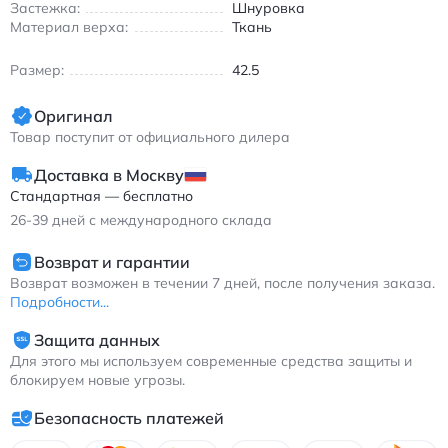
для плотной посадки Найк Витнесс 7 кроссовки
Застежка:
Шнуровка
баскетбольные текстильные голубо-розовые с амортизацией
Материал верха:
Ткань
Размер:
42.5
Оригинал
Товар поступит от официального дилера
Доставка в Москву
Стандартная — бесплатно
26-39
дней с международного склада
Возврат и гарантии
Возврат возможен в течении 7 дней, после получения заказа.
Подробности...
Защита данных
Для этого мы используем современные средства защиты и
блокируем новые угрозы.
Безопасность платежей