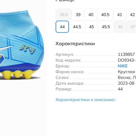
38.5
39
40
40.5
41
42
44
44.5
45
45.5
46
47
Характеристики
Артикул:
1139857
Код модели:
DO9343-
Бренд:
NIKE
Форма носка:
Круглая
Сезон:
Весна, Л
Дата выхода:
2023-08
Размер:
44
Характеристики и описание