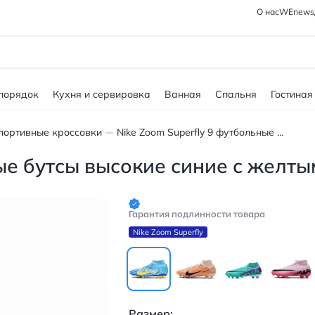
О нас
WEnews
 порядок
Кухня и сервировка
Ванная
Спальня
Гостиная
портивные кроссовки
Nike Zoom Superfly 9 футбольные бутсы высокие синие с желтым
ые бутсы высокие синие с желты
Гарантия подлинности товара
Nike Zoom Superfly
Размер: