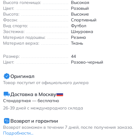
Благодаря универсальному розово-черному цвету эти бутсы
Высота голенища:
Высокая
подойдут как для тренировок, так и для официальных
Цвет:
Розовый
матчей. Материалы верха обладают износостойкими
Высота:
Высокие
свойствами, что гарантирует долгий срок службы даже при
Фасон:
Спортивный
интенсивной эксплуатации. Подходит для всех сезонов
Вид спорта:
Футбол
благодаря продуманной конструкции и качественным
Застежка:
Шнуровка
материалам.
Материал подошвы:
Резина
Материал верха:
Ткань
Найк Зум Суперфлай 9 спортивные кроссовки высокие
розово-черные для футбола с шипами FG
Размер:
44
Цвет:
Розово-черный
Оригинал
Товар поступит от официального дилера
Доставка в Москву
Стандартная — бесплатно
26-39
дней с международного склада
Возврат и гарантии
Возврат возможен в течении 7 дней, после получения заказа.
Подробности...