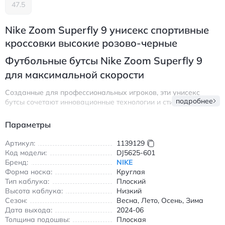
47.5
Nike Zoom Superfly 9 унисекс спортивные
кроссовки высокие розово-черные
Футбольные бутсы Nike Zoom Superfly 9
для максимальной скорости
Созданные для профессиональных игроков, эти унисекс
подробнее
бутсы сочетают инновационные технологии и стильный
дизайн. Верх из дышащего текстиля обеспечивает
комфортную посадку и оптимальную вентиляцию во время
Параметры
игры. Резиновая подошва с шипами FG идеально подходит
для игры на твердом грунте, обеспечивая надежное
Артикул:
1139129
сцепление и маневренность.
Код модели:
DJ5625-601
Бренд:
NIKE
Модель оснащена амортизирующей системой Air Zoom для
Форма носка:
Круглая
поглощения ударных нагрузок и улучшения отталкивания.
Тип каблука:
Плоский
Высокий верх обеспечивает дополнительную поддержку
Высота каблука:
Низкий
голеностопа, что особенно важно при резких поворотах и
Сезон:
Весна, Лето, Осень, Зима
ускорениях. Круглый носок и шнуровка позволяют идеально
Дата выхода:
2024-06
зафиксировать стопу, минимизируя риск травм.
Толщина подошвы:
Плоская