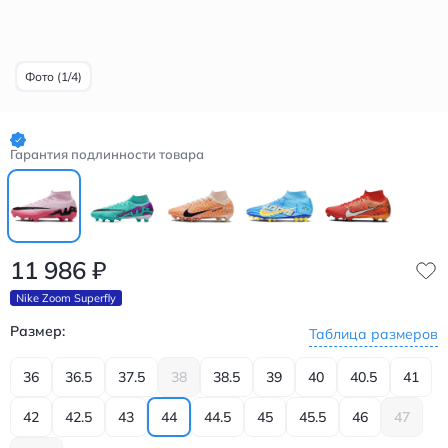
Фото (1/4)
Гарантия подлинности товара
11 986
₽
Nike Zoom Superfly
Размер:
Таблица размеров
36
36.5
37.5
38
38.5
39
40
40.5
41
42
42.5
43
44
44.5
45
45.5
46
47