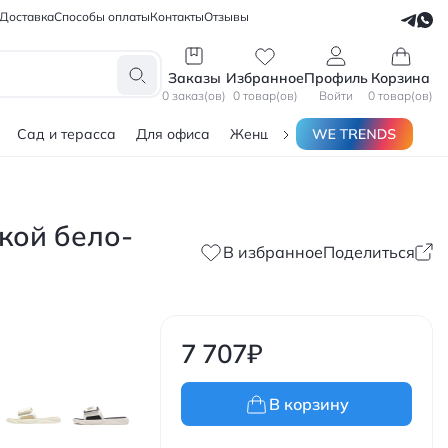
Доставка
Способы оплаты
Контакты
Отзывы
СЕЛЛЕРАМ
БЛОГЕРАМ
Заказы
Избранное
Профиль
Корзина
0 заказ(ов)
0 товар(ов)
Войти
0 товар(ов)
Сад и терасса
Для офиса
Женщинам
Мужчинам
Тов
кой бело-
В избранное
Поделиться
7 707
₽
В корзину