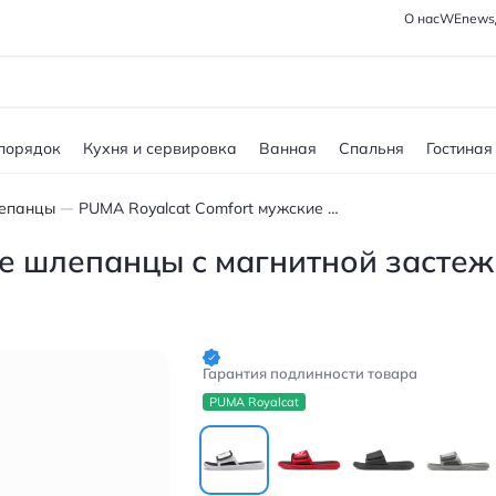
О нас
WEnews
 порядок
Кухня и сервировка
Ванная
Спальня
Гостиная
епанцы
PUMA Royalcat Comfort мужские шлепанцы с магнитной застежкой бело-черные
е шлепанцы с магнитной застеж
Гарантия подлинности товара
PUMA Royalcat