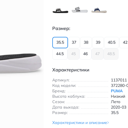
Размер:
35.5
37
38
39
40.5
42
44.5
45
46
47
48.5
Характеристики
Артикул:
1137011
Код модели:
372280-
Бренд:
PUMA
Высота каблука:
Низкий
Сезон:
Лето
Дата выхода:
2020-03
Размер:
35.5
Характеристики и описание