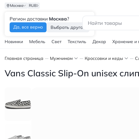
Москва
RUB
Регион доставки
Москва
?
Каталог
Да, все верно
Выбрать другой
Новинки
Мебель
Свет
Текстиль
Декор
Хранение и
Главная страница
Мужчинам
Кроссовки и кеды
С
Vans Classic Slip-On unisex с