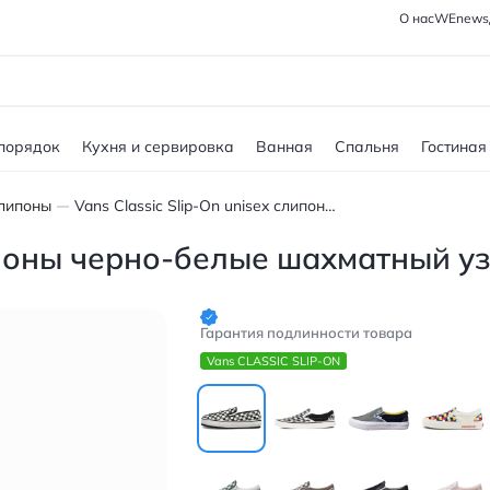
О нас
WEnews
 порядок
Кухня и сервировка
Ванная
Спальня
Гостиная
липоны
Vans Classic Slip-On unisex слипоны черно-белые шахматный узор
липоны черно-белые шахматный у
Гарантия подлинности товара
Vans CLASSIC SLIP-ON