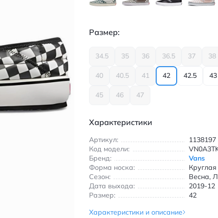
Размер:
34.5
35
36
36.5
37
38
40
40.5
41
42
42.5
43
45
46
47
Характеристики
Артикул:
1138197
Код модели:
VN0A3T
Бренд:
Vans
Форма носка:
Круглая
Сезон:
Весна, Л
Дата выхода:
2019-12
Размер:
42
Характеристики и описание