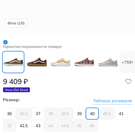
Фото (1/5)
Гарантия подлинности товара
+759
9 409
₽
Vans Old Skool
Размер:
Таблица размеров
36
36.5
37
38
38.5
39
40
40.5
41
42
42.5
43
44
44.5
45
46