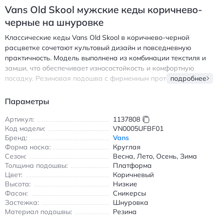
Vans Old Skool мужские кеды коричнево-
черные на шнуровке
Классические кеды Vans Old Skool в коричнево-черной
расцветке сочетают культовый дизайн и повседневную
практичность. Модель выполнена из комбинации текстиля и
замши, что обеспечивает износостойкость и комфортную
посадку. Резиновая подошва с фирменным протектором
подробнее
гарантирует надежное сцепление, а амортизирующая
стелька снижает нагрузку при ходьбе. Универсальный силуэт
Параметры
с круглым носком и шнуровкой идеально подходит для
создания городских образов. Подходит для всех сезонов
Артикул:
1137808
Код модели:
VN0005UFBF01
благодаря прочным материалам и продуманной конструкции.
Бренд:
Vans
Легко сочетается с джинсами, шортами и повседневной
Форма носка:
Круглая
одеждой любого стиля. Ванс Олд Скул мужские кеды
Сезон:
Весна, Лето, Осень, Зима
коричнево-черные на шнуровке с резиновой подошвой и
Толщина подошвы:
Платформа
комбинированным верхом из текстиля и замши.
Цвет:
Коричневый
Высота:
Низкие
Фасон:
Сникерсы
Застежка:
Шнуровка
Материал подошвы:
Резина