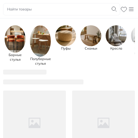
Пуфы
Скамьи
Кресла
К
к
Барные
Полубарные
стулья
стулья