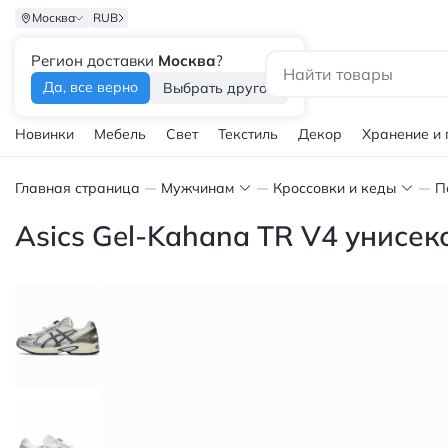
Москва
RUB
Регион доставки
Москва
?
Каталог
Да, все верно
Выбрать другой
Новинки
Мебель
Свет
Текстиль
Декор
Хранение и
Главная страница
Мужчинам
Кроссовки и кеды
П
Asics Gel-Kahana TR V4 унисе