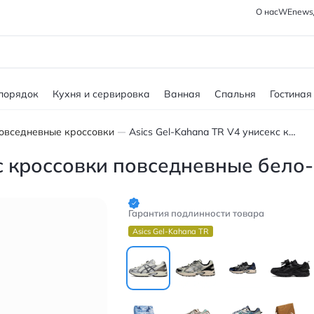
О нас
WEnews
 порядок
Кухня и сервировка
Ванная
Спальня
Гостиная
овседневные кроссовки
Asics Gel-Kahana TR V4 унисекс кроссовки повседневные бело-коричневые
кс кроссовки повседневные бело
Гарантия подлинности товара
Asics Gel-Kahana TR