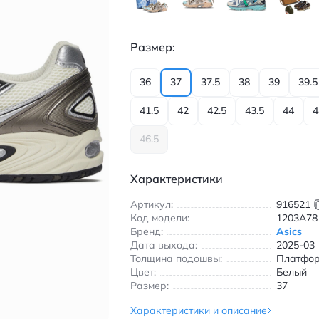
Размер:
36
37
37.5
38
39
39.5
41.5
42
42.5
43.5
44
4
46.5
Характеристики
Артикул:
916521
Код модели:
1203A78
Бренд:
Asics
Дата выхода:
2025-03
Толщина подошвы:
Платфо
Цвет:
Белый
Размер:
37
Характеристики и описание