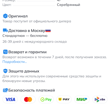
Размер:
47
Кайано 14 кроссовки для бега бело-серебристые с
Цвет:
Серебрянный
технологией амортизации и дышащим верхом из сетки
Оригинал
Товар поступит от официального дилера
Доставка в Москву
Стандартная — бесплатно
26-39
дней с международного склада
Возврат и гарантии
Возврат возможен в течении 7 дней, после получения заказа.
Подробности...
Защита данных
Для этого мы используем современные средства защиты и
блокируем новые угрозы.
Безопасность платежей