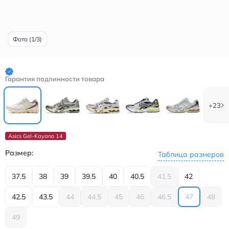
Фото (1/3)
Гарантия подлинности товара
+23
Asics Gel-Kayano 14
Размер:
Таблица размеров
37.5
38
39
39.5
40
40.5
41.5
42
42.5
43.5
44
44.5
45
46
46.5
47
48
49