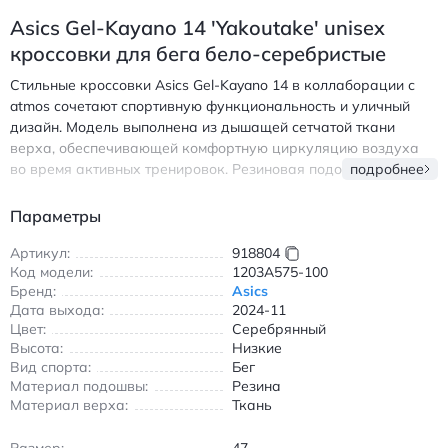
Asics Gel-Kayano 14 'Yakoutake' unisex
кроссовки для бега бело-серебристые
Стильные кроссовки Asics Gel-Kayano 14 в коллаборации с
atmos сочетают спортивную функциональность и уличный
дизайн. Модель выполнена из дышащей сетчатой ткани
верха, обеспечивающей комфортную циркуляцию воздуха
во время активных тренировок. Резиновая подошва
подробнее
гарантирует надежное сцепление с любой поверхностью, а
амортизационная система обеспечивает плавность движений.
Параметры
Идеально подходят для бега по городским маршрутам и
повседневной носки благодаря износостойким материалам и
Артикул:
918804
Код модели:
1203A575-100
эргономичной форме. Белосеребристая расцветка с
Бренд:
Asics
акцентными деталями добавляет современный визуальный
Дата выхода:
2024-11
акцент, делая обувь универсальной для сочетания с
Цвет:
Серебрянный
различными стилями одежды. Легкая конструкция и
Высота:
Низкие
анатомическая поддержка стопы обеспечивают длительный
Вид спорта:
Бег
комфорт даже при интенсивной эксплуатации. - Дышащий
Материал подошвы:
Резина
верх из сетчатого текстиля - Прочная резиновая подошва -
Материал верха:
Ткань
Амортизационная система для бега - Универсальная
расцветка для повседневного использования Асикс Гел-