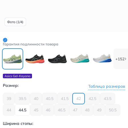
Фото (1/4)
Гарантия подлинности товара
+152
Asics Gel-Kayano
Размер:
Таблица размеров
39
39.5
40
40.5
41.5
42
42.5
43.5
44
44.5
45
46
46.5
47
48
49
50.5
Ширина стопы: