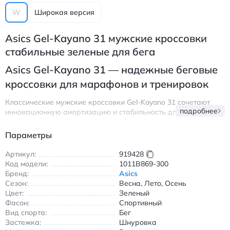
W
Широкая версия
Asics Gel-Kayano 31 мужские кроссовки
стабильные зеленые для бега
Asics Gel-Kayano 31 — надежные беговые
кроссовки для марафонов и тренировок
Классические мужские кроссовки Gel-Kayano 31 сочетают
подробнее
инновационную амортизацию и стабильность для длительных
пробежек. Модель выполнена из дышащего текстильного
верха с сетчатой структурой, обеспечивающей комфорт даже
Параметры
в интенсивных условиях. Подошва с технологией Gel
поглощает ударные нагрузки, делая каждый шаг легким и
Артикул:
919428
безопасным.
Код модели:
1011B869-300
Бренд:
Asics
Идеально подходят для бега по асфальту и беговой дорожке
Сезон:
Весна, Лето, Осень
благодаря прочной резиновой подошве с несользящим
Цвет:
Зеленый
покрытием. Удобная шнуровка обеспечивает плотную
Фасон:
Спортивный
посадку, а анатомическая стелька поддерживает свод стопы.
Вид спорта:
Бег
Зеленый цвет с желтыми акцентами добавляет спортивной
Застежка:
Шнуровка
эстетики без излишней яркости.