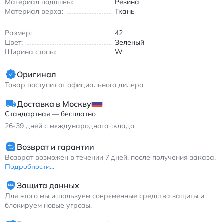
Материал подошвы:
Резина
Эти кроссовки станут надежным выбором для бегунов,
Материал верха:
Ткань
ценящих стабильность и долговечность. Подходят для
весеннего, летнего и осеннего сезона благодаря
Размер:
42
вентилируемой конструкции.
Цвет:
Зеленый
Ширина стопы:
W
Асикс Гел-Кайано 31 мужские кроссовки стабильные зеленые
для бега с амортизацией Gel и текстильным верхом
Оригинал
Товар поступит от официального дилера
Доставка в Москву
Стандартная — бесплатно
26-39
дней с международного склада
Возврат и гарантии
Возврат возможен в течении 7 дней, после получения заказа.
Подробности...
Защита данных
Для этого мы используем современные средства защиты и
блокируем новые угрозы.