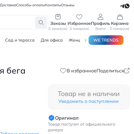
Доставка
Способы оплаты
Контакты
Отзывы
СЕЛЛЕРАМ
БЛОГЕРАМ
Заказы
Избранное
Профиль
Корзина
0 заказ(ов)
0 товар(ов)
Войти
0 товар(ов)
Сад и терасса
Для офиса
Женщинам
Мужчинам
Тов
я бега
В избранное
Поделиться
Товар не в наличии
Уведомить о поступлении
Оригинал
Товар поступит от официального
дилера
Таблица размеров