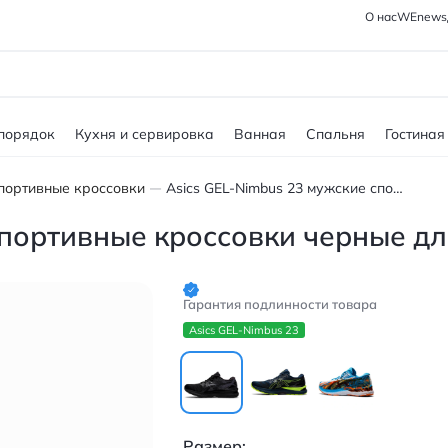
О нас
WEnews
 порядок
Кухня и сервировка
Ванная
Спальня
Гостиная
портивные кроссовки
Asics GEL-Nimbus 23 мужские спортивные кроссовки черные для бега
спортивные кроссовки черные дл
Гарантия подлинности товара
Asics GEL-Nimbus 23
Размер: