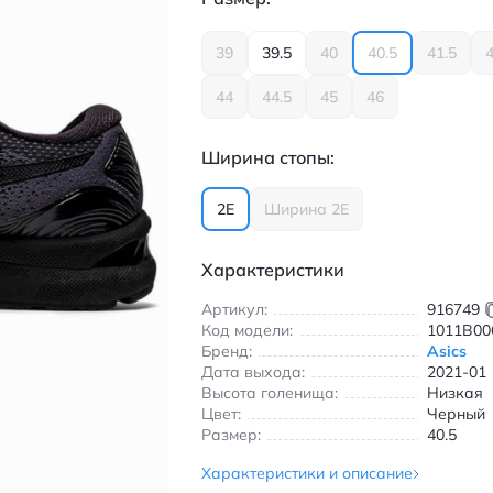
39
39.5
40
40.5
41.5
44
44.5
45
46
Ширина стопы:
2E
Ширина 2E
Характеристики
Артикул:
916749
Код модели:
1011B00
Бренд:
Asics
Дата выхода:
2021-01
Высота голенища:
Низкая
Цвет:
Черный
Размер:
40.5
Характеристики и описание