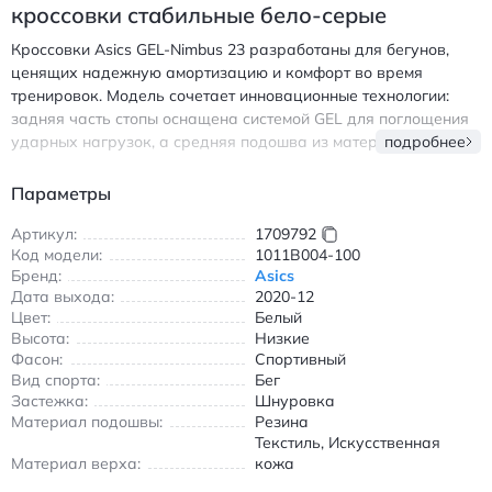
кроссовки стабильные бело-серые
Кроссовки Asics GEL-Nimbus 23 разработаны для бегунов,
ценящих надежную амортизацию и комфорт во время
тренировок. Модель сочетает инновационные технологии:
задняя часть стопы оснащена системой GEL для поглощения
ударных нагрузок, а средняя подошва из материала
подробнее
FLYTEFOAM обеспечивает легкость и упругость при каждом
шаге. Верх выполнен из комбинации дышащего текстиля и
Параметры
износостойкой искусственной кожи, что гарантирует
оптимальную вентиляцию и долговечность. Подошва AHAR
Артикул:
1709792
Код модели:
1011B004-100
повышает сцепление с асфальтом и беговыми дорожками, а
Бренд:
Asics
низкий крой обеспечивает свободу движений. Вес одной
Дата выхода:
2020-12
пары — всего 400 грамм, что делает кроссовки идеальными
Цвет:
Белый
для длительных пробежек. Подходят для тренировок в
Высота:
Низкие
любую погоду благодаря сбалансированной конструкции и
Фасон:
Спортивный
воздухопроницаемым вставкам. Асикс GEL-Nimbus 23
Вид спорта:
Бег
спортивные кроссовки для бега с амортизацией GEL и легкой
Застежка:
Шнуровка
подошвой FLYTEFOAM.
Материал подошвы:
Резина
Текстиль, Искусственная
Материал верха:
кожа