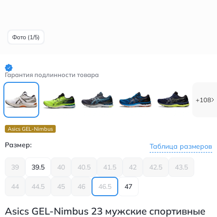
Фото (1/5)
Гарантия подлинности товара
+108
Asics GEL-Nimbus
Размер:
Таблица размеров
39
39.5
40
40.5
41.5
42
42.5
43.5
44
44.5
45
46
46.5
47
Asics GEL-Nimbus 23 мужские спортивные