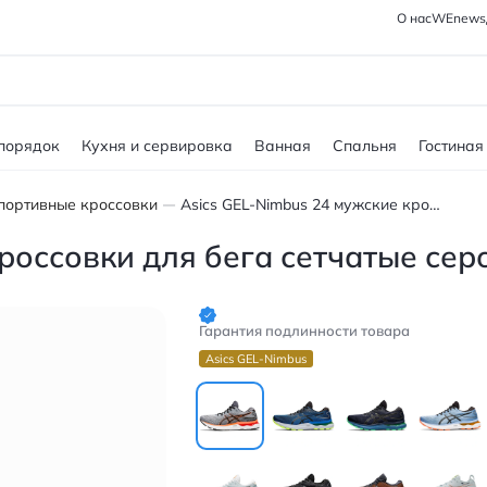
О нас
WEnews
 порядок
Кухня и сервировка
Ванная
Спальня
Гостиная
портивные кроссовки
Asics GEL-Nimbus 24 мужские кроссовки для бега сетчатые серо-оранжевые
кроссовки для бега сетчатые се
Гарантия подлинности товара
Asics GEL-Nimbus