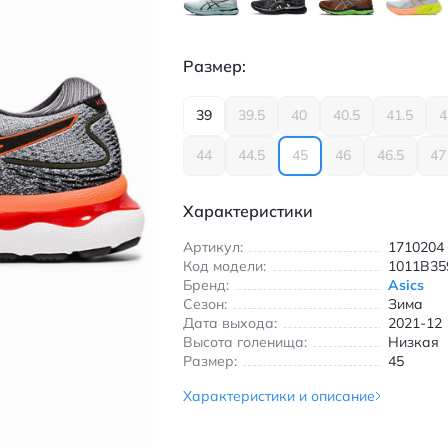
Размер:
39
39.5
40
40.5
41.5
4
44
44.5
45
46
46.5
47
Характеристики
Артикул:
1710204
Код модели:
1011B35
Бренд:
Asics
Сезон:
Зима
Дата выхода:
2021-12
Высота голенища:
Низкая
Размер:
45
Характеристики и описание