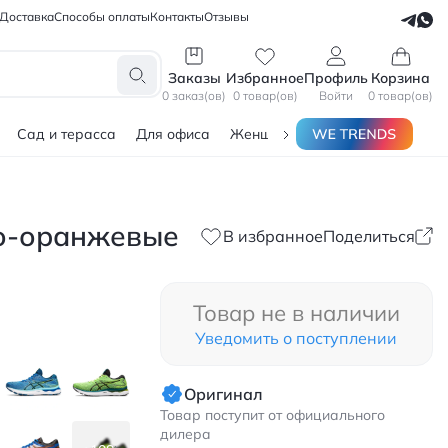
Доставка
Способы оплаты
Контакты
Отзывы
СЕЛЛЕРАМ
БЛОГЕРАМ
Заказы
Избранное
Профиль
Корзина
0 заказ(ов)
0 товар(ов)
Войти
0 товар(ов)
Сад и терасса
Для офиса
Женщинам
Мужчинам
Тов
ро-оранжевые
В избранное
Поделиться
Товар не в наличии
Уведомить о поступлении
Оригинал
Товар поступит от официального
дилера