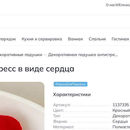
О нас
WEnews
 порядок
Кухня и сервировка
Ванная
Спальня
Гостиная
коративные подушки
Декоративная подушка антистресс в виде сердца
есс в виде сердца
#ИдеиДляПодарка
Характеристики
Артикул:
1137335
Цвет:
Красны
Тип:
Декорат
Форма:
Сердце
Материал:
Полиэст