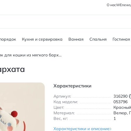
О нас
WEnews
 порядок
Кухня и сервировка
Ванная
Спальня
Гостиная
Домик для кошки из мягкого бархата
архата
Характеристики
Артикул:
316290
Код модели:
053796
Цвет:
Красный
Материал:
Велюр, 
Вес, кг:
1
Характеристики и описание