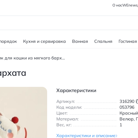
О нас
WEnews
 порядок
Кухня и сервировка
Ванная
Спальня
Гостиная
Домик для кошки из мягкого бархата
архата
Характеристики
Артикул:
316290
Код модели:
053796
Цвет:
Красный
Материал:
Велюр, 
Вес, кг:
1
Характеристики и описание