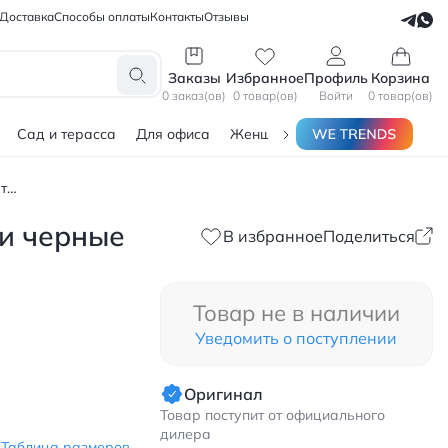
Доставка
Способы оплаты
Контакты
Отзывы
СЕЛЛЕРАМ
БЛОГЕРАМ
Заказы
Избранное
Профиль
Корзина
0 заказ(ов)
0 товар(ов)
Войти
0 товар(ов)
Сад и терасса
Для офиса
Женщинам
Мужчинам
Тов
Jordan Air Jordan 10 Retro NYC детские баскетбольные кроссовки черные
ки черные
В избранное
Поделиться
Товар не в наличии
Уведомить о поступлении
Оригинал
Товар поступит от официального
дилера
Таблица размеров