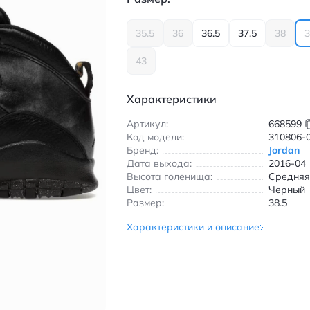
35.5
36
36.5
37.5
38
3
43
Характеристики
Артикул:
668599
Код модели:
310806-
Бренд:
Jordan
Дата выхода:
2016-04
Высота голенища:
Средня
Цвет:
Черный
Размер:
38.5
Характеристики и описание