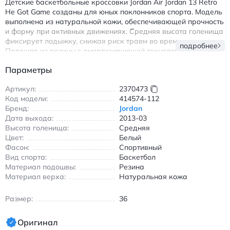
Детские баскетбольные кроссовки Jordan Air Jordan 13 Retro
He Got Game созданы для юных поклонников спорта. Модель
выполнена из натуральной кожи, обеспечивающей прочность
и форму при активных движениях. Средняя высота голенища
фиксирует лодыжку, снижая риск травм во время игры.
подробнее
Подошва из резины с амортизирующей технологией
поглощает ударные нагрузки, делая каждый шаг
Параметры
комфортным.
Универсальная расцветка с белым основным цветом и
Артикул:
2370473
контрастными акцентами подходит как для спортивных
Код модели:
414574-112
площадок, так и для повседневной носки. Шнуровка
Бренд:
Jordan
обеспечивает индивидуальную посадку, а внутренняя часть
Дата выхода:
2013-03
без подкладки сохраняет естественную вентиляцию.
Высота голенища:
Средняя
Кроссовки рекомендованы для тренировок и соревнований
Цвет:
Белый
по баскетболу, а также для активного отдыха.
Фасон:
Спортивный
Вид спорта:
Баскетбол
Особенности: износостойкость, поддержка свода стопы,
Материал подошвы:
Резина
легкость конструкции. Модель 2013 года выпуска сочетает
Материал верха:
Натуральная кожа
классический дизайн с современными технологиями.
Джордан Эйр Джордан 13 Ретро детские баскетбольные
Размер:
36
кроссовки из натуральной кожи белого цвета с элементами
красного и черного.
Оригинал