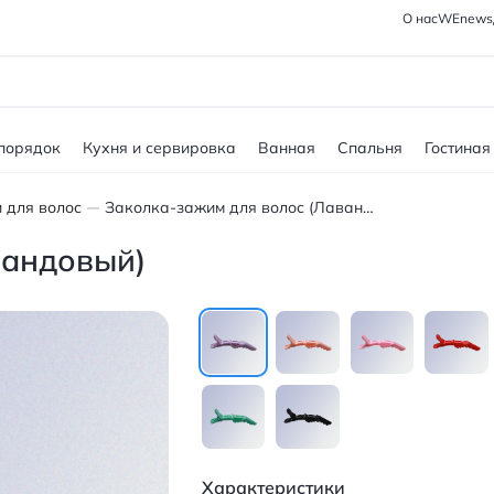
О нас
WEnews
 порядок
Кухня и сервировка
Ванная
Спальня
Гостиная
 для волос
Заколка-зажим для волос (Лавандовый)
вандовый)
Характеристики