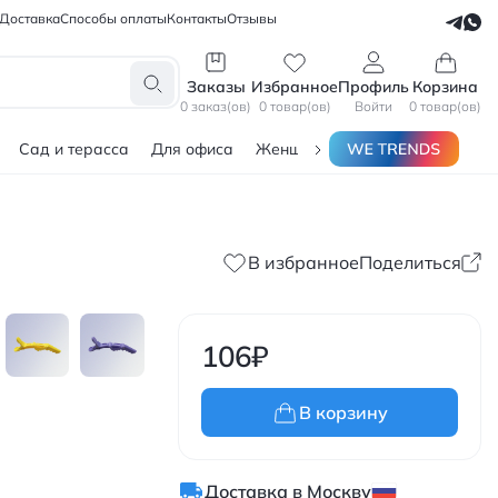
Доставка
Способы оплаты
Контакты
Отзывы
СЕЛЛЕРАМ
БЛОГЕРАМ
Заказы
Избранное
Профиль
Корзина
0 заказ(ов)
0 товар(ов)
Войти
0 товар(ов)
Сад и терасса
Для офиса
Женщинам
Мужчинам
Тов
В избранное
Поделиться
106
₽
В корзину
Доставка в Москву