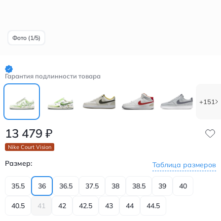
Фото (1/5)
Гарантия подлинности товара
+151
13 479
₽
Nike Court Vision
Размер:
Таблица размеров
35.5
36
36.5
37.5
38
38.5
39
40
40.5
41
42
42.5
43
44
44.5