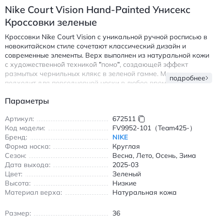
Nike Court Vision Hand-Painted Унисекс
Кроссовки зеленые
Кроссовки Nike Court Vision с уникальной ручной росписью в
новокитайском стиле сочетают классический дизайн и
современные элементы. Верх выполнен из натуральной кожи
с художественной техникой "помо", создающей эффект
размытых чернильных клякс в зеленой гамме. Модель
подробнее
подходит для повседневной носки в любое время года
благодаря универсальному стилю и практичным
Параметры
характеристикам.
Особенности:
Артикул:
672511
Код модели:
FV9952-101（Team425-）
Анти-скользящая подошва обеспечивает надежное
Бренд:
NIKE
сцепление на любых поверхностях
Форма носка:
Круглая
Система амортизации снижает нагрузку на стопу при
Сезон:
Весна, Лето, Осень, Зима
длительной ходьбе
Дата выхода:
2025-03
Износостойкие материалы гарантируют долговечность
Цвет:
Зеленый
даже при интенсивном использовании
Высота:
Низкие
Материал верха:
Натуральная кожа
Круглый носок и низкий силуэт создают комфортную
посадку без давления
Размер:
36