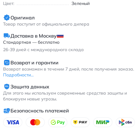
Кроссовки дополнены классической шнуровкой для
Цвет:
Зеленый
индивидуальной регулировки посадки. Универсальный
зеленый оттенок легко комбинируется с джинсами, шортами и
Оригинал
спортивными костюмами. Легкая конструкция и дышащие
Товар поступит от официального дилера
материалы обеспечивают комфорт в течение всего дня.
Найк Корт Вижн повседневные кроссовки с амортизацией и
Доставка в Москву
износостойкой подошвой зеленого цвета.
Стандартная — бесплатно
26-39
дней с международного склада
Возврат и гарантии
Возврат возможен в течении 7 дней, после получения заказа.
Подробности...
Защита данных
Для этого мы используем современные средства защиты и
блокируем новые угрозы.
Безопасность платежей