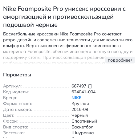
Nike Foamposite Pro унисекс кроссовки с
амортизацией и противоскользящей
подошвой черные
Баскетбольные кроссовки Nike Foamposite Pro сочетают
ретро-дизайн и современные технологии для максимального
комфорта. Верх выполнен из фирменного композитного
материала Foamposite, обеспечивающего плотную посадку и
поддержку стопы. Противоскользящая резиновая подошва с
подробнее
глубоким протектором гарантирует надежное сцепление на
любой поверхности. Амортизирующая система Max Air в
Параметры
области пятки смягчает ударные нагрузки при прыжках и
быстрых перемещениях.
Артикул:
667497
Особенности модели:
Код модели:
624041-004
Бренд:
NIKE
Средняя высота голенища для фиксации лодыжки
Форма носка:
Круглая
Круглый носок и классическая шнуровка
Дата выхода:
2015-09
Дышащая структура верха
Цвет:
Черный
Универсальный черный цвет подходит к любому образу
Фасон:
Спортивный
Вид спорта:
Баскетбол
Модель идеальна для баскетбола, уличных тренировок и
Застежка:
Шнуровка
повседневной носки. Выпущена в сентябре 2015 года,