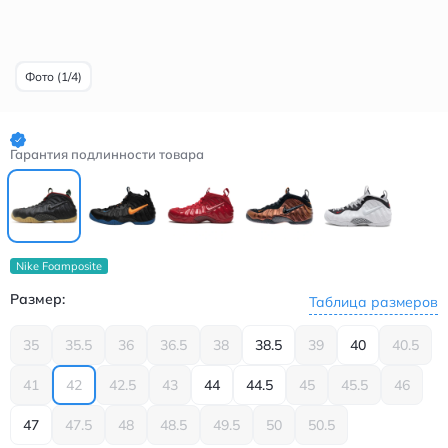
Фото (1/4)
Гарантия подлинности товара
Nike Foamposite
Размер:
Таблица размеров
35
35.5
36
36.5
38
38.5
39
40
40.5
41
42
42.5
43
44
44.5
45
45.5
46
47
47.5
48
48.5
49.5
50
50.5