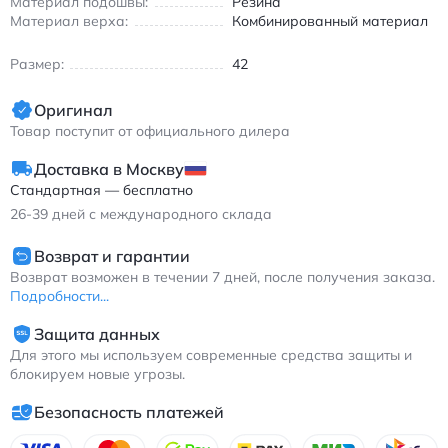
Материал подошвы:
Резина
сохраняет актуальность благодаря продуманной эргономике
Материал верха:
Комбинированный материал
и узнаваемому стилю.
Найк Фоампосит Про кроссовки баскетбольные с
Размер:
42
амортизацией и противоскользящей подошвой черного
цвета.
Оригинал
Товар поступит от официального дилера
Доставка в Москву
Стандартная — бесплатно
26-39
дней с международного склада
Возврат и гарантии
Возврат возможен в течении 7 дней, после получения заказа.
Подробности...
Защита данных
Для этого мы используем современные средства защиты и
блокируем новые угрозы.
Безопасность платежей