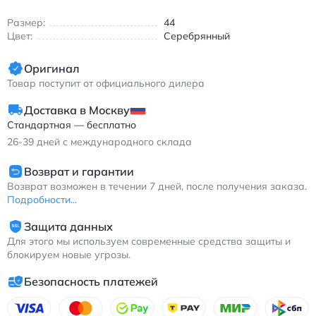
Эти кроссовки идеальны для бега, тренировок и
повседневной носки. Сезонная универсальность позволяет
Размер:
44
носить их весной, летом, осенью и зимой. Легкая конструкция
Цвет:
Серебрянный
не утяжеляет походку, а резиновая подошва обеспечивает
надежное сцепление с поверхностью.
Оригинал
Найк Инитиатор мужские беговые кроссовки дышащие с
Товар поступит от официального дилера
амортизацией
Доставка в Москву
Стандартная — бесплатно
26-39
дней с международного склада
Возврат и гарантии
Возврат возможен в течении 7 дней, после получения заказа.
Подробности...
Защита данных
Для этого мы используем современные средства защиты и
блокируем новые угрозы.
Безопасность платежей