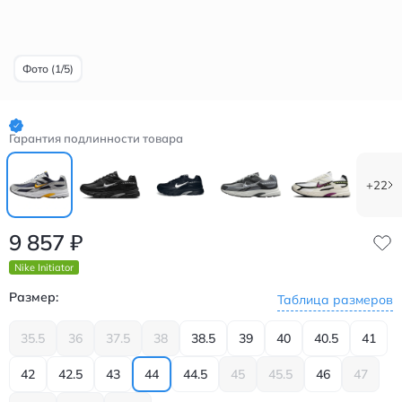
Фото (1/5)
Гарантия подлинности товара
+22
9 857
₽
Nike Initiator
Размер:
Таблица размеров
35.5
36
37.5
38
38.5
39
40
40.5
41
42
42.5
43
44
44.5
45
45.5
46
47