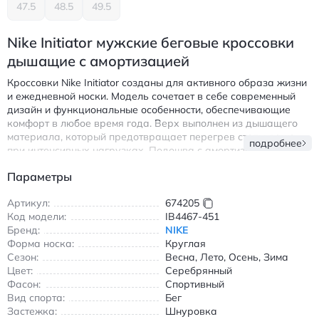
47.5
48.5
49.5
Nike Initiator мужские беговые кроссовки
дышащие с амортизацией
Кроссовки Nike Initiator созданы для активного образа жизни
и ежедневной носки. Модель сочетает в себе современный
дизайн и функциональные особенности, обеспечивающие
комфорт в любое время года. Верх выполнен из дышащего
материала, который предотвращает перегрев стопы даже
подробнее
при интенсивных нагрузках. Подошва с амортизацией мягко
амортизирует удары при беге, снижая нагрузку на суставы.
Параметры
Шнуровка обеспечивает плотную посадку, а круглый носок
добавляет пространство для пальцев.
Артикул:
674205
Особенности модели:
Код модели:
IB4467-451
Бренд:
NIKE
Износостойкий верх для долговечности
Форма носка:
Круглая
Воздухопроницаемая структура верха
Сезон:
Весна, Лето, Осень, Зима
Поддержка свода стопы во время движения
Цвет:
Серебрянный
Универсальный серебристый цвет подходит к любому
Фасон:
Спортивный
образу
Вид спорта:
Бег
Застежка:
Шнуровка