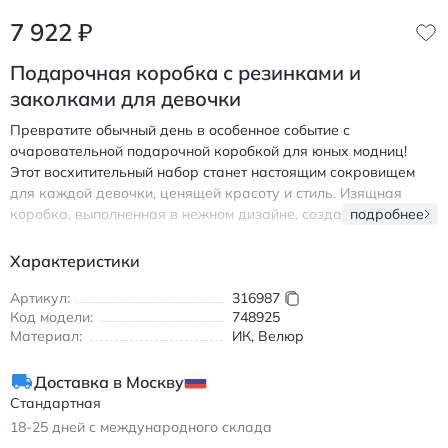
7 922
₽
Подарочная коробка с резинками и
заколками для девочки
Превратите обычный день в особенное событие с
очаровательной подарочной коробкой для юных модниц!
Этот восхитительный набор станет настоящим сокровищем
для каждой девочки, ценящей красоту и стиль. Изящная
коробка, выполненная в нежном дизайне, создаёт атмосферу
подробнее
праздника и дарит радость от момента открытия. Внутри
скрывается тщательно подобранная коллекция аксессуаров
Характеристики
для волос, которая удовлетворит даже самый взыскательный
вкус маленькой принцессы.
Артикул:
316987
Код модели:
748925
Материал:
ИК, Велюр
Доставка в Москву
Стандартная
18-25
дней с международного склада