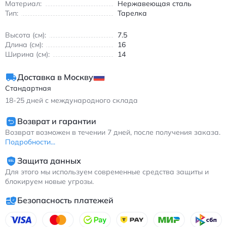
форме, всё будет аккуратно лежать на своём месте. Ищите
Материал:
Нержавеющая сталь
подставку для фруктов или декоративный поднос для
Тип:
Тарелка
гостиной? Это именно то, что вам нужно.
Высота (см):
7.5
Компактные размеры делают её универсальной. Вы можете
Длина (см):
16
использовать её не только для фруктов, но и как элегантную
Ширина (см):
14
организацию для ключей, мелочей или даже в ванной
комнате. Этот предмет сочетает практичность с визуальной
лёгкостью, создавая уютную атмосферу.
Доставка в Москву
Стандартная
18-25
дней с международного склада
Возврат и гарантии
Возврат возможен в течении 7 дней, после получения заказа.
Подробности...
Защита данных
Для этого мы используем современные средства защиты и
блокируем новые угрозы.
Безопасность платежей