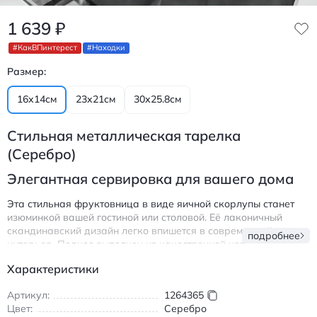
1 639
₽
#КакВПинтерест
#Находки
Размер:
16х14см
23х21см
30х25.8см
Стильная металлическая тарелка
(Серебро)
Элегантная сервировка для вашего дома
Эта стильная фруктовница в виде яичной скорлупы станет
изюминкой вашей гостиной или столовой. Её лаконичный
скандинавский дизайн легко впишется в современный
подробнее
интерьер. Поднос выполнен из качественной нержавеющей
стали, что обеспечивает долговечность и простой уход.
Характеристики
Фруктовница отлично подходит для сервировки кофейного
столика. На ней можно красиво разложить фрукты, печенье
Артикул:
1264365
или конфеты для гостей. Благодаря бортикам и обтекаемой
Цвет:
Серебро