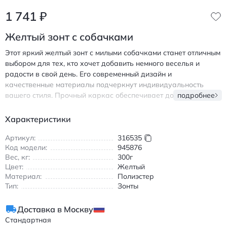
1 741
₽
Желтый зонт с собачками
Этот яркий желтый зонт с милыми собачками станет отличным
выбором для тех, кто хочет добавить немного веселья и
радости в свой день. Его современный дизайн и
качественные материалы подчеркнут индивидуальность
вашего стиля. Прочный каркас обеспечивает долговечность и
подробнее
надежность устройства. Зонт легко открывается и
закрывается, а его компактные размеры делают его удобным
Характеристики
для переноски. Этот универсальный аксессуар защитит вас
от дождя и придаст вашему образу особый шарм и уют.
Артикул:
316535
Код модели:
945876
Вес, кг:
300г
Цвет:
Желтый
Материал:
Полиэстер
Тип:
Зонты
Доставка в Москву
Стандартная