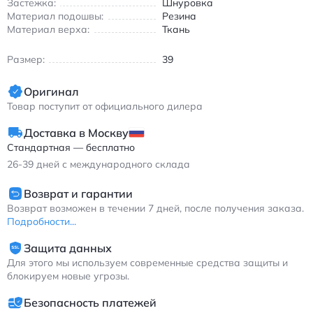
Застежка:
Шнуровка
надежно фиксирует ногу, предотвращая проскальзывание
Материал подошвы:
Резина
даже при интенсивных нагрузках.
Материал верха:
Ткань
Кроссовки идеально подходят для весенне-летнего сезона
благодаря дышащему верху и оптимальной терморегуляции.
Размер:
39
Их сине-чёрная расцветка сочетает спортивный стиль с
универсальностью, позволяя использовать обувь как на
Оригинал
тренировках, так и в повседневной носке.
Товар поступит от официального дилера
Асикс Гел-Кейано 28 мужские кроссовки для бега с
амортизацией GEL и сетчатым верхом
Доставка в Москву
Стандартная — бесплатно
26-39
дней с международного склада
Возврат и гарантии
Возврат возможен в течении 7 дней, после получения заказа.
Подробности...
Защита данных
Для этого мы используем современные средства защиты и
блокируем новые угрозы.
Безопасность платежей