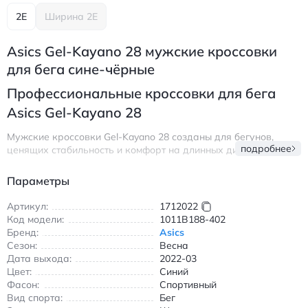
2E
Ширина 2E
Asics Gel-Kayano 28 мужские кроссовки
для бега сине-чёрные
Профессиональные кроссовки для бега
Asics Gel-Kayano 28
Мужские кроссовки Gel-Kayano 28 созданы для бегунов,
подробнее
ценящих стабильность и комфорт на длинных дистанциях.
Инженерная сетчатая верхняя часть обеспечивает
превосходную воздухопроницаемость, а технология GEL в
Параметры
задней части амортизирует ударные нагрузки при каждом
шаге. Подошва AHAR гарантирует износостойкость даже на
Артикул:
1712022
сложных поверхностях, будь то асфальт или беговая
Код модели:
1011B188-402
дорожка.
Бренд:
Asics
Сезон:
Весна
Модель оснащена продвинутой системой Dynamic DuoMax для
Дата выхода:
2022-03
поддержки свода стопы и стабилизации при беге. Легкая
Цвет:
Синий
средняя часть из материала FlyteFoam обеспечивает
Фасон:
Спортивный
упругость и возврат энергии, что особенно ценно во время
Вид спорта:
Бег
марафонов и тренировок на выносливость. Шнуровка