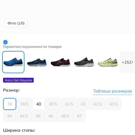
Фото (1/5)
Гарантия подлинности товара
+152
Asics Gel-Kayano
Размер:
Таблица размеров
39
39.5
40
40.5
41.5
42
42.5
43.5
44
44.5
45
46
46.5
47
Ширина стопы: