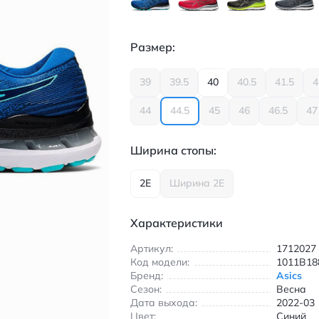
Размер:
39
39.5
40
40.5
41.5
4
44
44.5
45
46
46.5
47
Ширина стопы:
2E
Ширина 2E
Характеристики
Артикул:
1712027
Код модели:
1011B18
Бренд:
Asics
Сезон:
Весна
Дата выхода:
2022-03
Цвет:
Синий