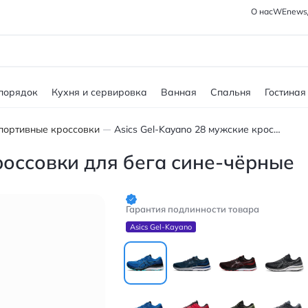
О нас
WEnews
 порядок
Кухня и сервировка
Ванная
Спальня
Гостиная
портивные кроссовки
Asics Gel-Kayano 28 мужские кроссовки для бега сине-чёрные
россовки для бега сине-чёрные
Гарантия подлинности товара
Asics Gel-Kayano