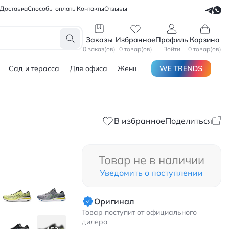
Доставка
Способы оплаты
Контакты
Отзывы
СЕЛЛЕРАМ
БЛОГЕРАМ
Заказы
Избранное
Профиль
Корзина
0 заказ(ов)
0 товар(ов)
Войти
0 товар(ов)
Сад и терасса
Для офиса
Женщинам
Мужчинам
Тов
В избранное
Поделиться
Товар не в наличии
Уведомить о поступлении
Оригинал
Товар поступит от официального
дилера