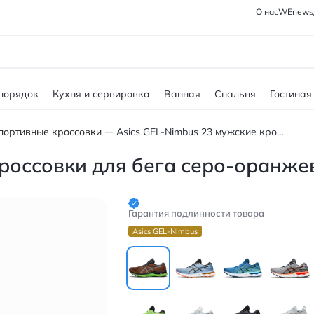
О нас
WEnews
 порядок
Кухня и сервировка
Ванная
Спальня
Гостиная
портивные кроссовки
Asics GEL-Nimbus 23 мужские кроссовки для бега серо-оранжевые
кроссовки для бега серо-оранж
Гарантия подлинности товара
Asics GEL-Nimbus