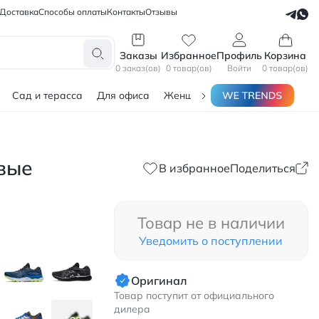
Доставка
Способы оплаты
Контакты
Отзывы
СЕЛЛЕРАМ
БЛОГЕРАМ
Заказы
Избранное
Профиль
Корзина
0 заказ(ов)
0 товар(ов)
Войти
0 товар(ов)
Сад и терасса
Для офиса
Женщинам
Мужчинам
Тов
евые
В избранное
Поделиться
Товар не в наличии
Уведомить о поступлении
Оригинал
Товар поступит от официального
дилера