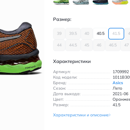
Размер:
39
39.5
40
40.5
41.5
44
44.5
45
46
46.5
47
Характеристики
Артикул:
1709992
Код модели:
1011B30
Бренд:
Asics
Сезон:
Лето
Дата выхода:
2021-06
Цвет:
Оранже
Размер:
41.5
Характеристики и описание