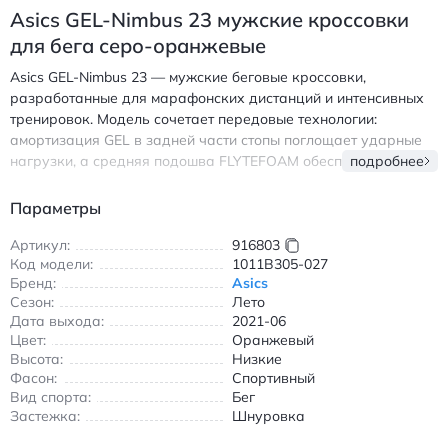
Asics GEL-Nimbus 23 мужские кроссовки
для бега серо-оранжевые
Asics GEL-Nimbus 23 — мужские беговые кроссовки,
разработанные для марафонских дистанций и интенсивных
тренировок. Модель сочетает передовые технологии:
амортизация GEL в задней части стопы поглощает ударные
нагрузки, а средняя подошва FLYTEFOAM обеспечивает
подробнее
легкость и упругость шага. Прочная подошва AHAR
гарантирует износостойкость на асфальте и беговых
Параметры
дорожках. Дышащий верх поддерживает оптимальный
микроклимат, а эргономичный низкий крой обеспечивает
Артикул:
916803
Код модели:
1011B305-027
свободу движений. Шнуровка надежно фиксирует ногу,
Бренд:
Asics
предотвращая проскальзывание. Идеальны для бега в
Сезон:
Лето
теплое время года благодаря вентиляции и легкости
Дата выхода:
2021-06
конструкции. Асикс GEL-Nimbus 23 мужские кроссовки для
Цвет:
Оранжевый
бега с амортизацией GEL и подошвой AHAR серо-оранжевые
Высота:
Низкие
Фасон:
Спортивный
Вид спорта:
Бег
Застежка:
Шнуровка