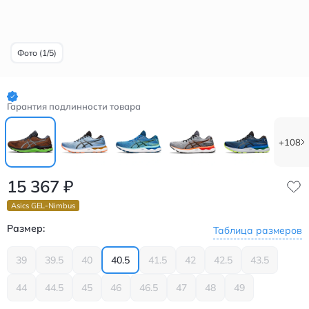
Фото (1/5)
Гарантия подлинности товара
+108
15 367
₽
Asics GEL-Nimbus
Размер:
Таблица размеров
39
39.5
40
40.5
41.5
42
42.5
43.5
44
44.5
45
46
46.5
47
48
49