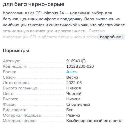
для бега черно-серые
Кроссовки Asics GEL-Nimbus 24 — надежный выбор для
бегунов, ценящих комфорт и поддержку. Верх выполнен из
комбинации текстиля и синтетической кожи, что обеспечивает
оптимальную вентиляцию и долговечность. Система
амортизации GEL в области пятки и носка эффективно гасит
подробнее
ударные нагрузки, снижая риск травм при интенсивных
тренировках. Легкая конструкция позволяет сохранять
Параметры
скорость даже на длинных дистанциях. Резиновая подошва с
протектором AHAR+ гарантирует отличное сцепление с
Артикул:
916940
Код модели:
1012B200-020
различными поверхностями, будь то асфальт или беговая
Бренд:
Asics
дорожка. Черно-серая расцветка выглядит стильно и
Сезон:
Весна
подходит для повседневной носки. Модель идеальна для
Дата выхода:
2022-03
весеннего и летнего сезона благодаря дышащим
Высота голенища:
Низкая
материалам. - Амортизация GEL для комфорта на каждом
Цвет:
Черный
шагу - Воздухопроницаемый верх из комбинированного
Высота:
Низкие
материала - Износостойкая резиновая подошва для долгого
Фасон:
Спортивный
срока службы Асикс GEL-Nimbus 24 женские кроссовки для
Вид спорта:
Бег
бега с амортизацией черно-серые
Материал подошвы:
Резина
Материал верха:
Комбинированный материал