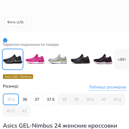
Фото (1/5)
Гарантия подлинности товара
+89
Asics GEL-Nimbus
Размер:
Таблица размеров
35.5
36
37
37.5
38
39
39.5
40
40.5
41.5
42
Asics GEL-Nimbus 24 женские кроссовки