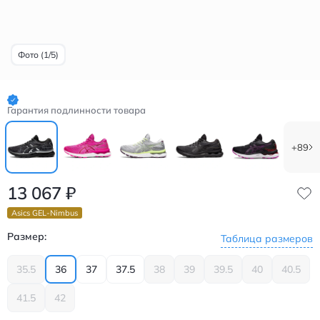
Фото (1/5)
Гарантия подлинности товара
+89
13 067
₽
Asics GEL-Nimbus
Размер:
Таблица размеров
35.5
36
37
37.5
38
39
39.5
40
40.5
41.5
42