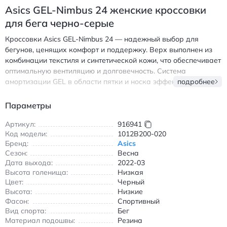
Asics GEL-Nimbus 24 женские кроссовки
для бега черно-серые
Кроссовки Asics GEL-Nimbus 24 — надежный выбор для
бегунов, ценящих комфорт и поддержку. Верх выполнен из
комбинации текстиля и синтетической кожи, что обеспечивает
оптимальную вентиляцию и долговечность. Система
амортизации GEL в области пятки и носка эффективно гасит
подробнее
ударные нагрузки, снижая риск травм при интенсивных
тренировках. Легкая конструкция позволяет сохранять
Параметры
скорость даже на длинных дистанциях. Резиновая подошва с
протектором AHAR+ гарантирует отличное сцепление с
Артикул:
916941
Код модели:
1012B200-020
различными поверхностями, будь то асфальт или беговая
Бренд:
Asics
дорожка. Черно-серая расцветка выглядит стильно и
Сезон:
Весна
подходит для повседневной носки. Модель идеальна для
Дата выхода:
2022-03
весеннего и летнего сезона благодаря дышащим
Высота голенища:
Низкая
материалам. - Амортизация GEL для комфорта на каждом
Цвет:
Черный
шагу - Воздухопроницаемый верх из комбинированного
Высота:
Низкие
материала - Износостойкая резиновая подошва для долгого
Фасон:
Спортивный
срока службы Асикс GEL-Nimbus 24 женские кроссовки для
Вид спорта:
Бег
бега с амортизацией черно-серые
Материал подошвы:
Резина