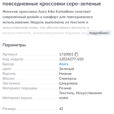
повседневные кроссовки серо-зеленые
Женские кроссовки Asics Kiko Kostadinov сочетают
современный дизайн и комфорт для повседневного
использования. Модель выполнена из текстиля и
искусственной кожи, что обеспечивает легкость и
износостойкость. Амортизирующая подошва из резины
подробнее
поглощает ударные нагрузки, а воздухопроницаемая
конструкция сохраняет ноги сухими в течение всего дня.
Параметры
Низкий крой идеально подходит для прогулок в городе,
обеспечивая свободу движений. Серо-зеленая цветовая
Артикул:
1710501
Код модели:
1202A277-020
гамма с серебристыми акцентами легко сочетается с
Бренд:
Asics
джинсами, брюками и платьями. Шнуровка гарантирует
Цвет:
Зеленый
надежную фиксацию стопы, а износостойкая подошва
Высота:
Низкие
обеспечивает долговечность даже при интенсивной носке.
Фасон:
Сникерсы
Кроссовки подходят для весеннего и летнего сезона
Застежка:
Шнуровка
благодаря вентиляции и легкости. Идеальный выбор для тех,
Материал подошвы:
Резина
кто ценит стиль и практичность в повседневной обуви. Асикс
Текстиль, Искусственная
Кико Костадинов кроссовки женские повседневные из
Материал верха:
кожа
текстиля и искусственной кожи серо-зеленые
Размер:
42