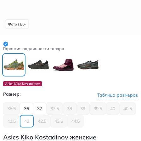
Фото (1/5)
Гарантия подлинности товара
Asics Kiko Kostadinov
Размер:
Таблица размеров
35.5
36
37
37.5
38
39
39.5
40
40.5
41.5
42
42.5
43.5
44.5
Asics Kiko Kostadinov женские