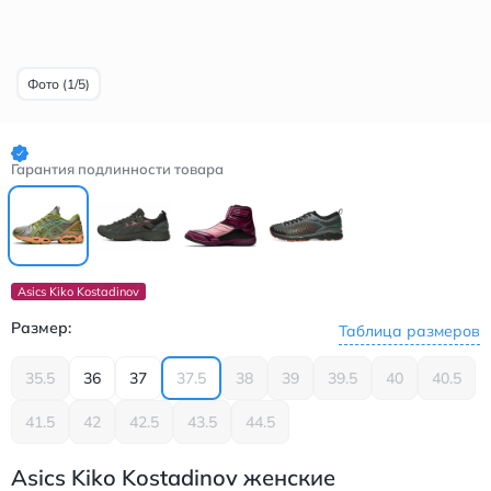
Фото (1/5)
Гарантия подлинности товара
Asics Kiko Kostadinov
Размер:
Таблица размеров
35.5
36
37
37.5
38
39
39.5
40
40.5
41.5
42
42.5
43.5
44.5
Asics Kiko Kostadinov женские