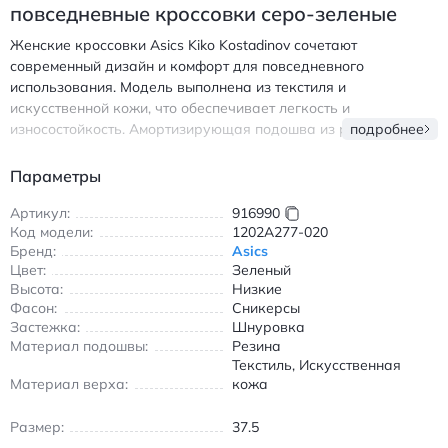
повседневные кроссовки серо-зеленые
Женские кроссовки Asics Kiko Kostadinov сочетают
современный дизайн и комфорт для повседневного
использования. Модель выполнена из текстиля и
искусственной кожи, что обеспечивает легкость и
износостойкость. Амортизирующая подошва из резины
подробнее
поглощает ударные нагрузки, а воздухопроницаемая
конструкция сохраняет ноги сухими в течение всего дня.
Параметры
Низкий крой идеально подходит для прогулок в городе,
обеспечивая свободу движений. Серо-зеленая цветовая
Артикул:
916990
Код модели:
1202A277-020
гамма с серебристыми акцентами легко сочетается с
Бренд:
Asics
джинсами, брюками и платьями. Шнуровка гарантирует
Цвет:
Зеленый
надежную фиксацию стопы, а износостойкая подошва
Высота:
Низкие
обеспечивает долговечность даже при интенсивной носке.
Фасон:
Сникерсы
Кроссовки подходят для весеннего и летнего сезона
Застежка:
Шнуровка
благодаря вентиляции и легкости. Идеальный выбор для тех,
Материал подошвы:
Резина
кто ценит стиль и практичность в повседневной обуви. Асикс
Текстиль, Искусственная
Кико Костадинов кроссовки женские повседневные из
Материал верха:
кожа
текстиля и искусственной кожи серо-зеленые
Размер:
37.5