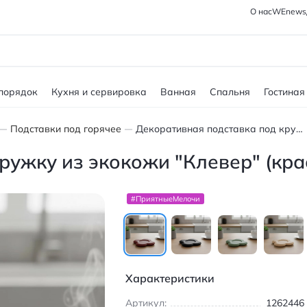
О нас
WEnews
 порядок
Кухня и сервировка
Ванная
Спальня
Гостиная
Подставки под горячее
Декоративная подставка под кружку из экокожи "Клевер" (красный)
ружку из экокожи "Клевер" (кра
#ПриятныеМелочи
Характеристики
Артикул:
1262446