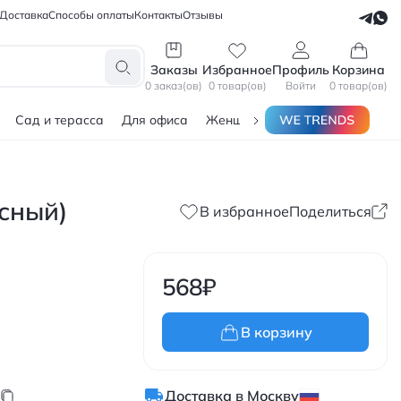
Доставка
Способы оплаты
Контакты
Отзывы
СЕЛЛЕРАМ
БЛОГЕРАМ
Заказы
Избранное
Профиль
Корзина
0 заказ(ов)
0 товар(ов)
Войти
0 товар(ов)
Сад и терасса
Для офиса
Женщинам
Мужчинам
Тов
сный)
В избранное
Поделиться
568
₽
В корзину
Доставка в Москву