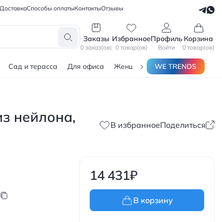
Доставка
Способы оплаты
Контакты
Отзывы
СЕЛЛЕРАМ
БЛОГЕРАМ
Заказы
Избранное
Профиль
Корзина
0 заказ(ов)
0 товар(ов)
Войти
0 товар(ов)
Сад и терасса
Для офиса
Женщинам
Мужчинам
Тов
из нейлона,
В избранное
Поделиться
14 431
₽
В корзину