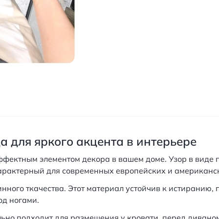
а для яркого акцента в интерьере
ффектным элементом декора в вашем доме. Узор в виде 
арактерный для современных европейских и американс
ного ткачества. Этот материал устойчив к истиранию, п
од ногами.
о подходит для размещения у кровати, перед диваном,