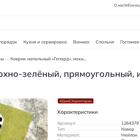
О нас
WEnews
 порядок
Кухня и сервировка
Ванная
Спальня
Гостиная
ры
Коврик напольный «Гепард», мохно-зелёный, прямоугольный, из нейлона, для гостиной и спальни
охно-зелёный, прямоугольный, 
#ДомСХарактером
Характеристики
Артикул:
1264379
Тип:
Ковер
Материал:
Нейлон