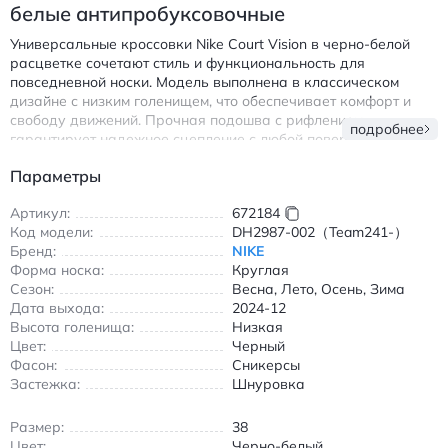
белые антипробуксовочные
Универсальные кроссовки Nike Court Vision в черно-белой
расцветке сочетают стиль и функциональность для
повседневной носки. Модель выполнена в классическом
дизайне с низким голенищем, что обеспечивает комфорт и
свободу движений. Прочная подошва с рифлением
подробнее
гарантирует надежное сцепление с любой поверхностью, а
износостойкие материалы сохраняют форму и внешний вид
Параметры
даже при интенсивной эксплуатации.
Кроссовки подходят для всех сезонов благодаря
Артикул:
672184
сбалансированной конструкции. Круглый носок и шнуровка
Код модели:
DH2987-002（Team241-）
обеспечивают удобную посадку, а легкий вес делает их
Бренд:
NIKE
идеальным выбором для прогулок и активного отдыха.
Форма носка:
Круглая
Внутренняя отделка из дышащих материалов
Сезон:
Весна, Лето, Осень, Зима
предотвращает потливость ног, сохраняя ощущение свежести
Дата выхода:
2024-12
в течение всего дня.
Высота голенища:
Низкая
Цвет:
Черный
Эта модель станет отличным дополнением к повседневному
Фасон:
Сникерсы
гардеробу, легко сочетаясь с джинсами, шортами или
Застежка:
Шнуровка
спортивными брюками. Универсальный черно-белый цвет
позволяет создавать как повседневные, так и более стильные
Размер:
38
образы.
Цвет:
Черно-белый