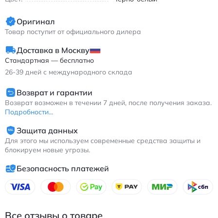
Найк Корт Вижн кроссовки черно-белые с
антипробуксовочной подошвой и круглым носком для
Оригинал
повседневной носки
Товар поступит от официального дилера
Доставка в Москву
Стандартная — бесплатно
26-39
дней с международного склада
Возврат и гарантии
Возврат возможен в течении 7 дней, после получения заказа.
Подробности...
Защита данных
Для этого мы используем современные средства защиты и
блокируем новые угрозы.
Безопасность платежей
Все отзывы о товаре