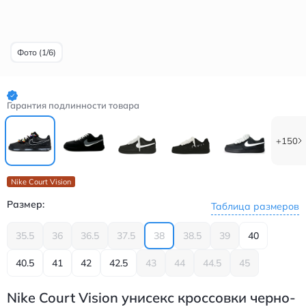
Фото (1/6)
Гарантия подлинности товара
+150
Nike Court Vision
Размер:
Таблица размеров
35.5
36
36.5
37.5
38
38.5
39
40
40.5
41
42
42.5
43
44
44.5
45
Nike Court Vision унисекс кроссовки черно-